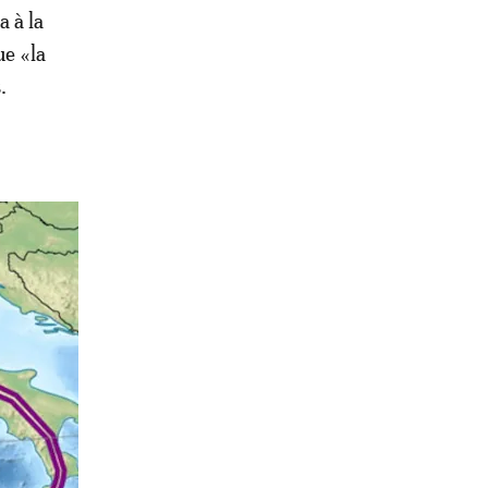
a à la
ue «la
.