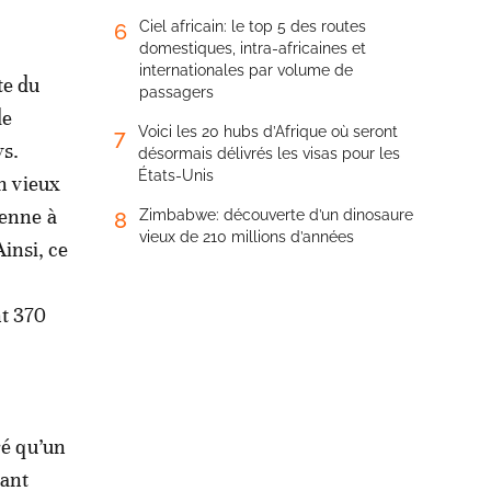
Ciel africain: le top 5 des routes
6
domestiques, intra-africaines et
internationales par volume de
te du
passagers
de
Voici les 20 hubs d’Afrique où seront
7
ys.
désormais délivrés les visas pour les
États-Unis
un vieux
ienne à
Zimbabwe: découverte d’un dinosaure
8
vieux de 210 millions d’années
Ainsi, ce
nt 370
ré qu’un
vant