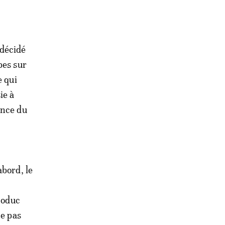
 décidé
bes sur
e qui
ie à
ance du
abord, le
azoduc
ne pas