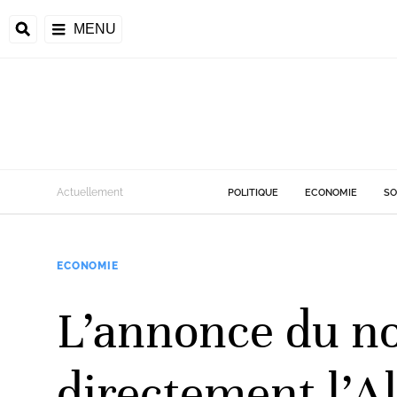
MENU
d
Actuellement
POLITIQUE
ECONOMIE
SO
riale
ECONOMIE
ntrafricaine
émocratique du
L’annonce du no
u
Príncipe
directement l’Alg