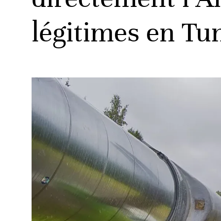
légitimes en Tun
ud