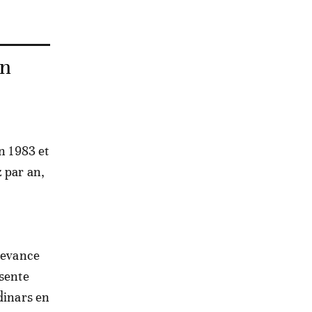
on
n 1983 et
z par an,
edevance
ésente
dinars en