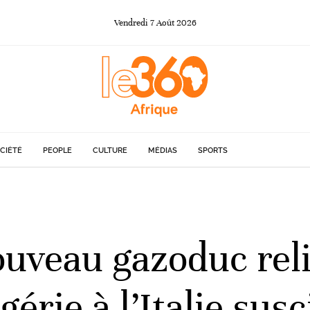
Vendredi
7
Août
2026
CIÉTÉ
PEOPLE
CULTURE
MÉDIAS
SPORTS
uveau gazoduc rel
érie à l’Italie susc