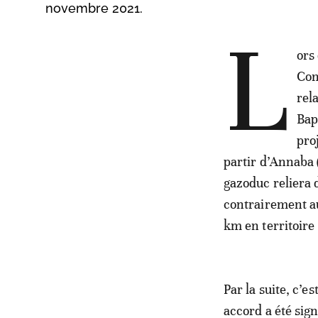
novembre 2021.
L
ors
Cons
rel
Bap
pro
partir d’Annaba (
gazoduc reliera d
contrairement au
km en territoire 
Par la suite, c’
accord a été sig