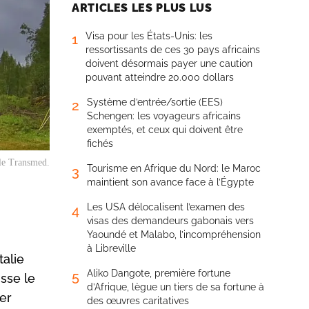
ARTICLES LES PLUS LUS
Visa pour les États-Unis: les
1
ressortissants de ces 30 pays africains
doivent désormais payer une caution
pouvant atteindre 20.000 dollars
Système d’entrée/sortie (EES)
2
Schengen: les voyageurs africains
exemptés, et ceux qui doivent être
fichés
 le Transmed.
Tourisme en Afrique du Nord: le Maroc
3
maintient son avance face à l’Égypte
Les USA délocalisent l’examen des
4
visas des demandeurs gabonais vers
Yaoundé et Malabo, l’incompréhension
à Libreville
talie
Aliko Dangote, première fortune
5
isse le
d’Afrique, lègue un tiers de sa fortune à
er
des œuvres caritatives