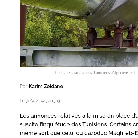
Face aux craintes des Tunisiens, Algériens et It
Par
Karim Zeidane
Le 31/01/2023 à 15h31
Les annonces relatives à la mise en place d’u
suscite l’inquiétude des Tunisiens. Certains c
même sort que celui du gazoduc Maghreb-Eur