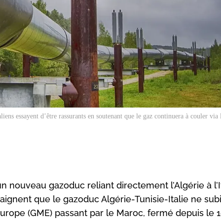
aliens essayent d’être rassurants en soutenant que le gaz continuera à couler via
n nouveau gazoduc reliant directement l’Algérie à l’I
raignent que le gazoduc Algérie-Tunisie-Italie ne sub
ope (GME) passant par le Maroc, fermé depuis le 1