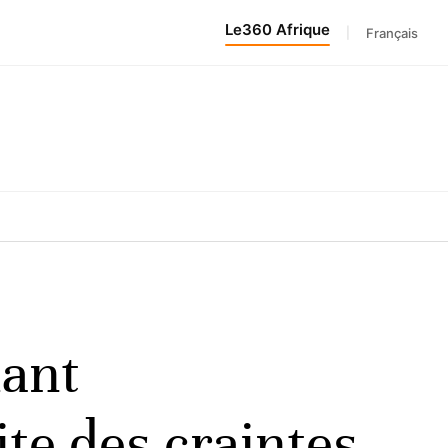
Le360 Afrique
|
Français
iant
ite des craintes