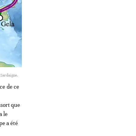
a Sardaigne.
ace de ce
sort que
a le
pe a été