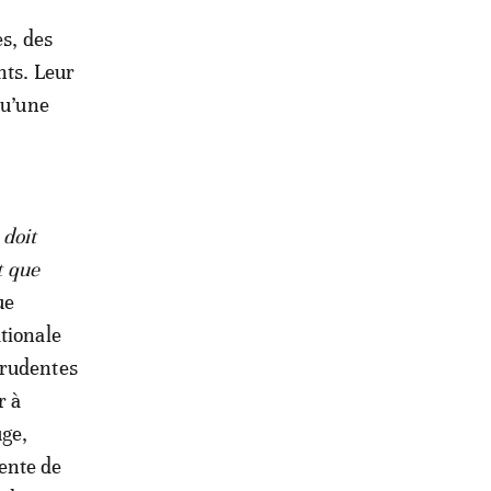
es, des
nts. Leur
qu’une
 doit
t que
ue
tionale
prudentes
r à
uge,
ente de
 des prix