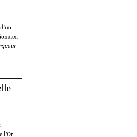
s
 d’un
tionaux.
arqueur
lle
t
e l’Or