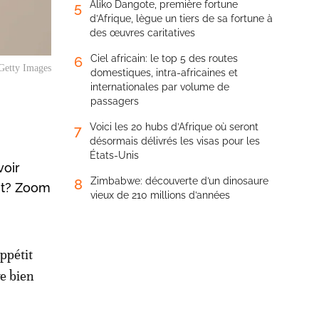
Aliko Dangote, première fortune
5
d’Afrique, lègue un tiers de sa fortune à
des œuvres caritatives
Ciel africain: le top 5 des routes
6
 Getty Images
domestiques, intra-africaines et
internationales par volume de
passagers
Voici les 20 hubs d’Afrique où seront
7
désormais délivrés les visas pour les
États-Unis
voir
Zimbabwe: découverte d’un dinosaure
8
ent? Zoom
vieux de 210 millions d’années
ppétit
e bien