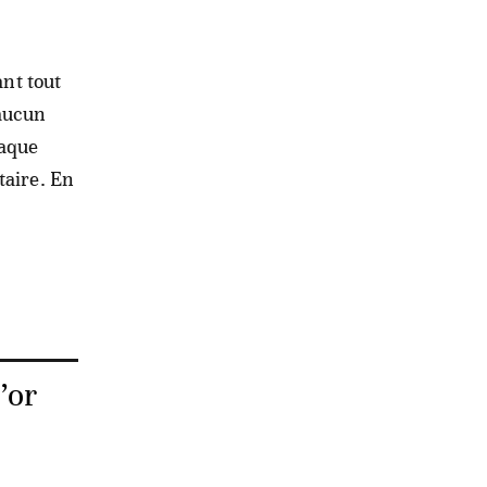
ant tout
 aucun
haque
taire. En
’or