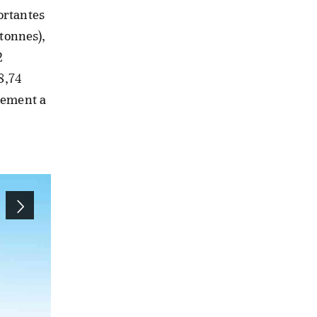
ortantes
 tonnes),
2
8,74
ssement a