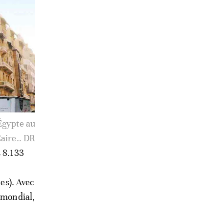
Tunis.. DR
s 8.133
nes). Avec
 mondial,