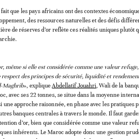
e fait que les pays africains ont des contextes économiqu
oppement, des ressources naturelles et des défis différe
ère de réserves d’or reflète ces réalités uniques plutôt 
archie.
or, même si elle est considérée comme une valeur refuge,
e respect des principes de sécurité, liquidité et rendemen
l-Maghrib
», explique
Abdellatif Jouahri
, Wali de la banq
oc, avec ses 22 tonnes, se situe dans la moyenne interna
i une approche raisonnée, en phase avec les pratiques 
utres banques centrales à travers le monde. Il faut garde
détention d’or, bien que considérée comme une valeur ref
sques inhérents. Le Maroc adopte donc une gestion prud
 de minimiser les risques potentiels liés aux fluctuations