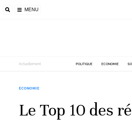
MENU
d
Actuellement
POLITIQUE
ECONOMIE
SO
riale
ECONOMIE
ntrafricaine
émocratique du
Le Top 10 des ré
u
Príncipe