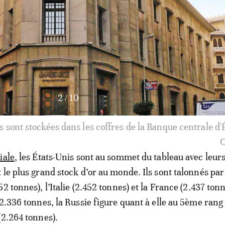
3
/
10
ennes sont stockées par la Banque Centrale de Tunisie à 
iale
, les États-Unis sont au sommet du tableau avec leur
 le plus grand stock d’or au monde. Ils sont talonnés par
2 tonnes), l’Italie (2.452 tonnes) et la France (2.437 ton
 2.336 tonnes, la Russie figure quant à elle au 5ème rang
(2.264 tonnes).