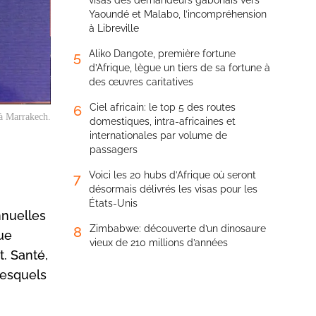
visas des demandeurs gabonais vers
Yaoundé et Malabo, l’incompréhension
à Libreville
Aliko Dangote, première fortune
5
d’Afrique, lègue un tiers de sa fortune à
des œuvres caritatives
Ciel africain: le top 5 des routes
6
 à Marrakech.
domestiques, intra-africaines et
internationales par volume de
passagers
Voici les 20 hubs d’Afrique où seront
7
désormais délivrés les visas pour les
États-Unis
nnuelles
Zimbabwe: découverte d’un dinosaure
8
ue
vieux de 210 millions d’années
t. Santé,
lesquels