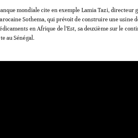
Banque mondiale cite en exemple Lamia Tazi, directeur 
arocaine Sothema, qui prévoit de construire une usine d
édicaments en Afrique de l’Est, sa deuxième sur le cont
rte au Sénégal.