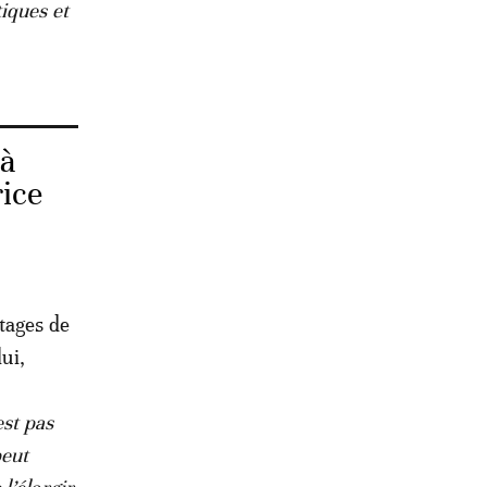
iques et
 à
rice
tages de
ui,
est pas
peut