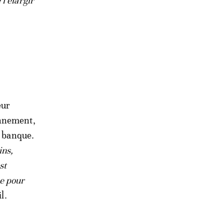
l’élargir
eur
onnement,
a banque.
ins,
st
ue pour
l.