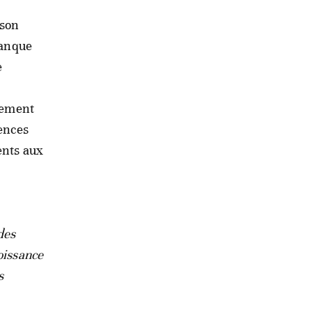
 son
Banque
e
alement
tences
ents aux
des
oissance
s