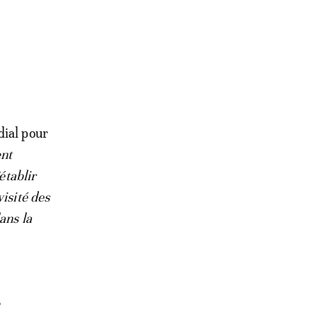
dial pour
ent
établir
isité des
ans la
e