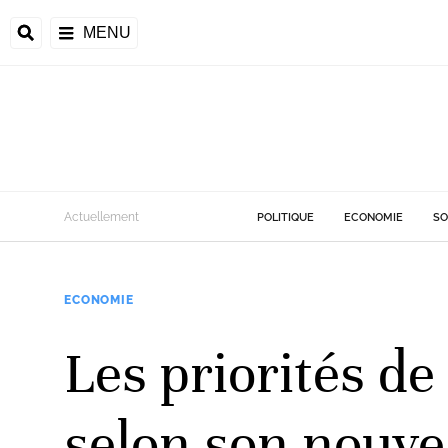
MENU
d
Actuellement
POLITIQUE
ECONOMIE
SO
riale
ECONOMIE
ntrafricaine
émocratique du
Les priorités d
u
Príncipe
selon son nouve