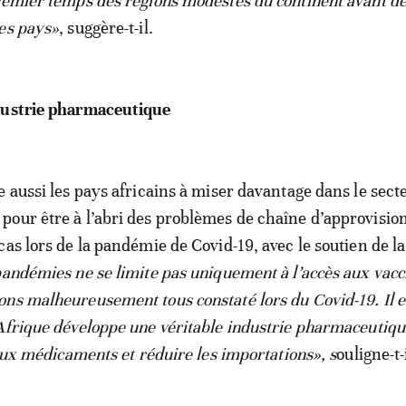
remier temps des régions modestes du continent avant de 
es pays»
, suggère-t-il.
dustrie pharmaceutique
e aussi les pays africains à miser davantage dans le sect
pour être à l’abri des problèmes de chaîne d’approvisi
cas lors de la pandémie de Covid-19, avec le soutien de l
pandémies ne se limite pas uniquement à l’accès aux vacc
ns malheureusement tous constaté lors du Covid-19. Il e
Afrique développe une véritable industrie pharmaceutiq
 aux médicaments et réduire les importations», s
ouligne-t-i