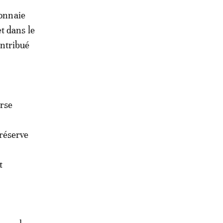
monnaie
t dans le
ontribué
rse
réserve
t