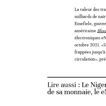
La valeur des tr
milliards de nair
Emefiele, gouver
américaine
Blo
électroniques eNa
octobre 2021. «S
frappées jusqu’à
circulation», préc
Lire aussi :
Le Nige
de sa monnaie, le e