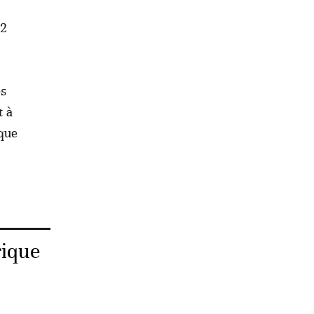
22
n
es
t à
ique
rique