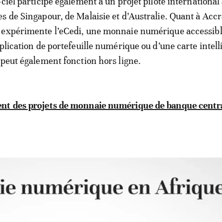
ciel participe également à un projet pilote international 
s de Singapour, de Malaisie et d’Australie. Quant à Accra
 expérimente l’eCedi, une monnaie numérique accessible
pplication de portefeuille numérique ou d’une carte intell
 peut également fonction hors ligne.
nt des projets de monnaie numérique de banque centr