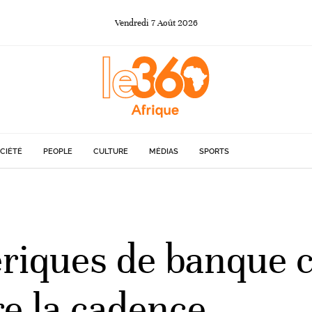
Vendredi
7
Août
2026
CIÉTÉ
PEOPLE
CULTURE
MÉDIAS
SPORTS
iques de banque c
re la cadence