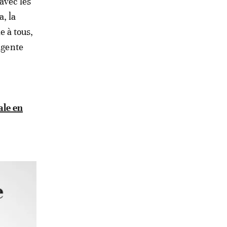
avec les
, la
 à tous,
igente
ale en