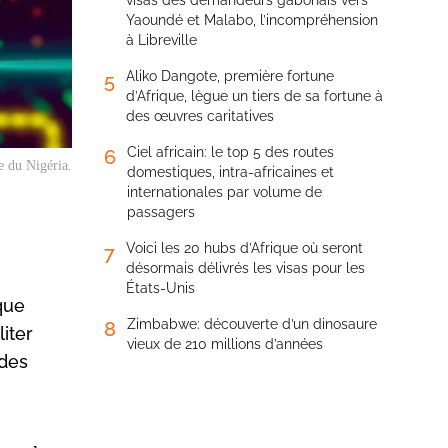
visas des demandeurs gabonais vers
Yaoundé et Malabo, l’incompréhension
à Libreville
Aliko Dangote, première fortune
5
d’Afrique, lègue un tiers de sa fortune à
des œuvres caritatives
Ciel africain: le top 5 des routes
6
e du Nigéria.
domestiques, intra-africaines et
internationales par volume de
passagers
Voici les 20 hubs d’Afrique où seront
7
désormais délivrés les visas pour les
États-Unis
que
Zimbabwe: découverte d’un dinosaure
8
iter
vieux de 210 millions d’années
 des