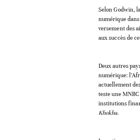
Selon Godwin, la
numérique dans p
versement des a
aux succès de ce
Deux autres pay
numérique: l’Afr
actuellement de
teste une MNBC d
institutions fin
Khokha
.