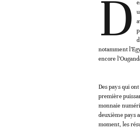
D
e
u
a
p
d
notamment l’Egyp
encore l’Ougand
Des pays qui ont
première puissa
monnaie numériq
deuxième pays au
moment, les résu