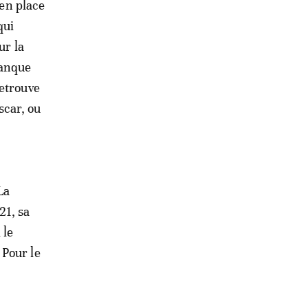
en place
qui
ur la
banque
retrouve
scar, ou
La
21, sa
 le
 Pour le