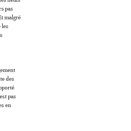
rs pas
Et malgré
 les
s
ngement
te des
apporté
est pas
es en