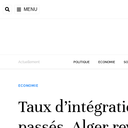
MENU
d
Actuellement
POLITIQUE
ECONOMIE
SO
riale
ECONOMIE
ntrafricaine
émocratique du
Taux d’intégrat
u
Príncipe
passés, Alger re