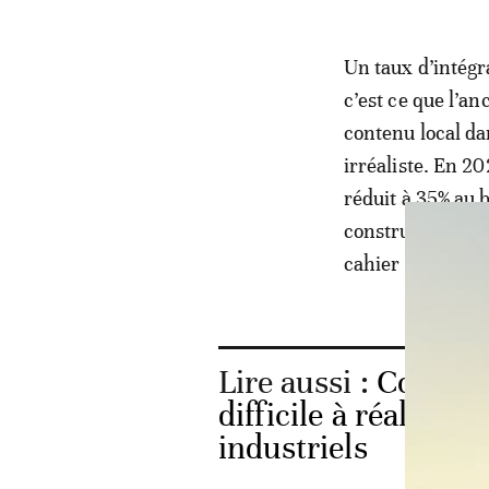
Un taux d’intégr
c’est ce que l’an
contenu local d
irréaliste. En 202
réduit à 35% au
constructeur aut
cahier des charg
Lire aussi :
Constru
difficile à réaliser
industriels