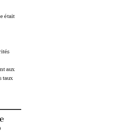
e était
rités
ant aux
s taux
ie
p