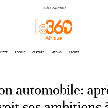
Jeudi
6
Août
2026
CIÉTÉ
PEOPLE
CULTURE
MÉDIAS
SPORTS
ion automobile: apr
voit ses ambitions à