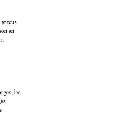
et tous
sson en
r,
rges, les
gés
e