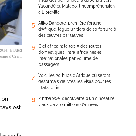
visas des demandeurs gabonais vers
Yaoundé et Malabo, l’incompréhension
à Libreville
Aliko Dangote, première fortune
5
d’Afrique, lègue un tiers de sa fortune à
des œuvres caritatives
Ciel africain: le top 5 des routes
6
 2014, à Oued
domestiques, intra-africaines et
rienne d'Oran.
internationales par volume de
passagers
Voici les 20 hubs d’Afrique où seront
7
désormais délivrés les visas pour les
États-Unis
tion
Zimbabwe: découverte d’un dinosaure
8
vieux de 210 millions d’années
 pays est
les neufs