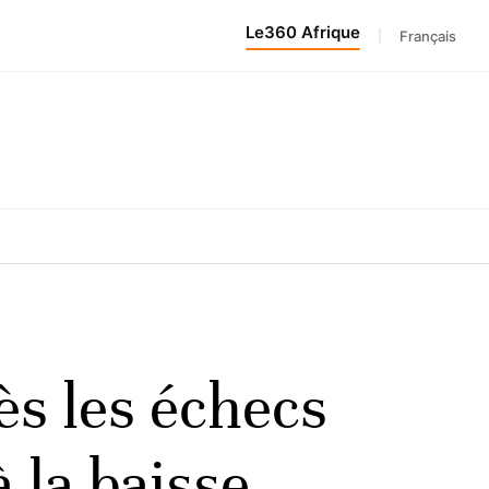
Le360 Afrique
|
Français
ès les échecs
 la baisse