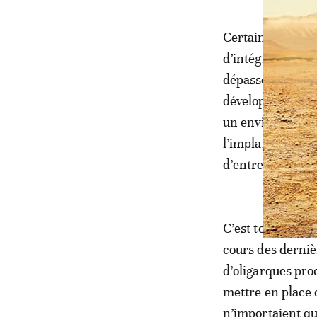
Certainement, ceu
d’intégration att
dépassent les 60
développement d
un environnement
l’implantation d
d’entreprises ma
C’est tout le co
cours des derniè
d’oligarques pro
mettre en place 
n’importaient que