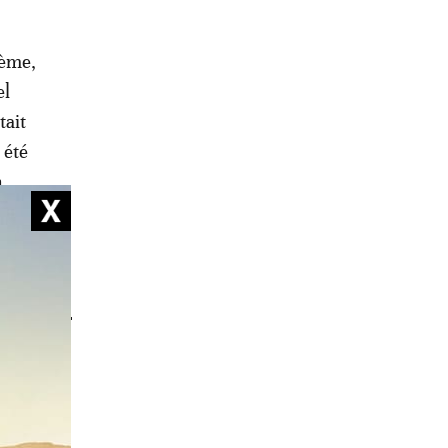
ième,
el
tait
 été
n
e ce
tion,