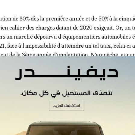
ation de 30% dès la première année et de 50% à la cinqu
cien cahier des charges datant de 2020 exigeait. Or, un t
ans un marché dépourvu d’équipementiers automobiles é
1, face à l’impossibilité d’atteindre un tel taux, celui-ci a
 bout de la 3ème année d’implantation. N’empêche, aucu
omobile ne s’est aventuré en Algérie depuis l’annonce d
es.
ction automobile: un taux d’intégra
, exigé par le Premier ministre aux