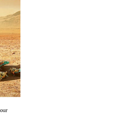
es taux
els
 de
bile dans
n
mobile au
pour