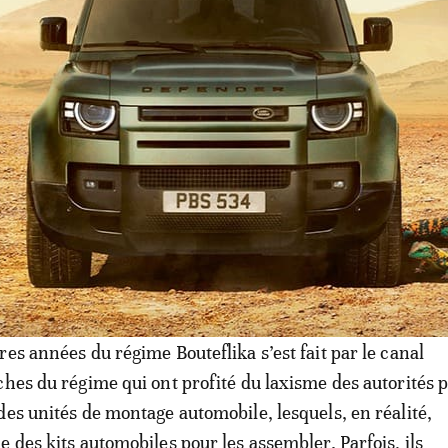
x qui ont édicté cette règle avaient les yeux rivés sur l
eints par les filiales marocaines de Renault et PSA, lesqu
% actuellement, oubliant qu’ils sont le fruit de décennies
u secteur et de la construction d’un écosystème automo
 des affaires favorable. Ce qui a permis aujourd’hui
e plus de 300 équipementiers internationaux et l’éclosio
rocaines qui participent à cet environnement.
ntraire en Algérie, où le développement du montage auto
res années du régime Bouteflika s’est fait par le canal
ches du régime qui ont profité du laxisme des autorités 
des unités de montage automobile, lesquels, en réalité,
 des kits automobiles pour les assembler. Parfois, ils