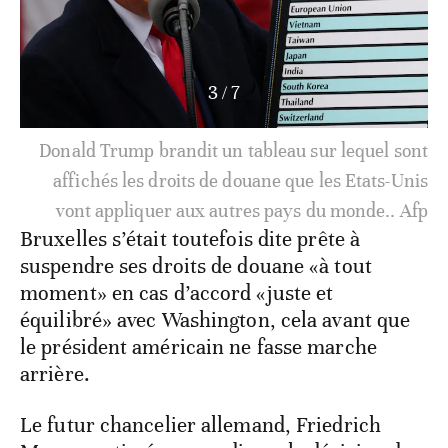
3
/
7
Donald Trump brandit un tableau sur lequel sont
affichés les droits de douane que les Etats-Unis
vont appliquer aux autres pays du monde.. Afp
Bruxelles s’était toutefois dite prête à
suspendre ses droits de douane «à tout
moment» en cas d’accord «juste et
équilibré» avec Washington, cela avant que
le président américain ne fasse marche
arrière.
Le futur chancelier allemand, Friedrich