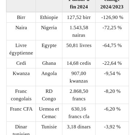
fin 2024
2024/2023
Birr
Ethiopie
127,52 birr
-126,90 %
Naira
Nigeria
1.543,58
-72,25 %
nairas
Livre
Egypte
50,81 livres
-64,75 %
égyptienne
Cedi
Ghana
14,68 cedis
-22,64 %
Kwanza
Angola
907,00
-9,54 %
kwanzas
Franc
RD
2.868,50
-8,20 %
congolais
Congo
francs
Franc CFA
Uemoa et
630,16
-6,20 %
Cemac
francs cfa
Dinar
Tunisie
3,18 dinars
-3,92 %
tunisien