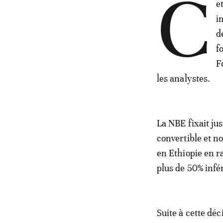
C
e
i
d
f
F
les analystes.
La NBE fixait ju
convertible et n
en Ethiopie en ra
plus de 50% infé
Suite à cette dé