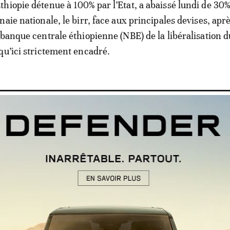
hiopie détenue à 100% par l’Etat, a abaissé lundi de 30%
aie nationale, le birr, face aux principales devises, apr
 banque centrale éthiopienne (NBE) de la libéralisation 
qu’ici strictement encadré.
i la majeure partie des monnaies d
 imprimées à l’étranger
jeure intervient dans l’attente de la conclusion immine
e financière âprement négocié depuis des mois avec Fo
ational (FMI), sur fond de pénurie de devises.