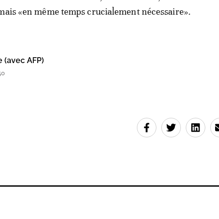
 mais «en même temps crucialement nécessaire».
e (avec AFP)
50