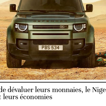
amé de nombreuses réformes de l’économie encore larg
pie. Parmi celles-ci, la flottabilité du birr était l’un des p
s négociations selon des analystes.
qué publié lundi, la NBE annonce «le passage à un rég
 le marché, au sein duquel les banques sont désormais
re et acheter des devises étrangères à leur clients et ent
ment négociées».
de dévaluer leurs monnaies, le Nige
t leurs économies