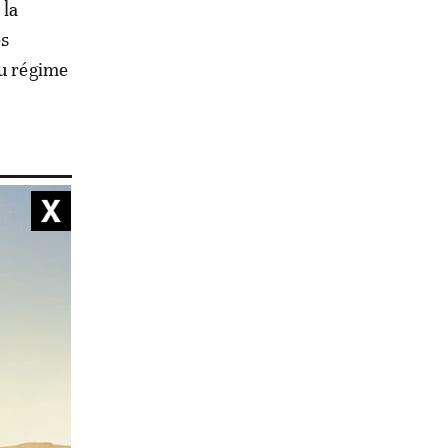
 la
ès
du régime
es
nte d’un
nds