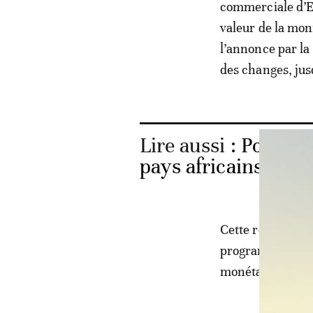
commerciale d’Et
valeur de la monn
l’annonce par la
des changes, jus
Lire aussi :
Pourquo
pays africains sont
Cette réforme ma
programme d’aid
monétaire intern