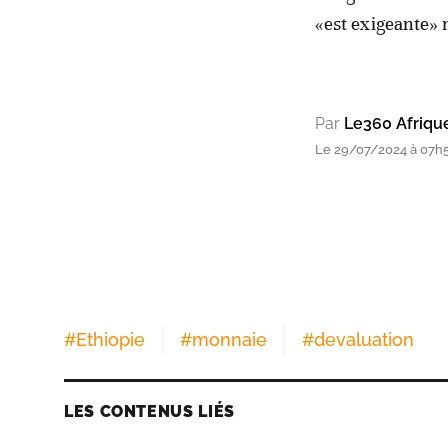
«est exigeante»
Par
Le360 Afriqu
Le 29/07/2024 à 07h
#
Ethiopie
#
monnaie
#
devaluation
LES CONTENUS LIÉS