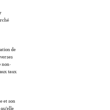
r
arché
cation de
iverses
e non-
 aux taux
e et son
qu’elle