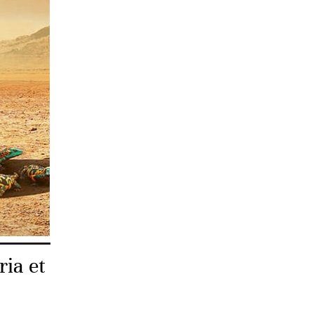
ement
oints
ime des
re elles,
ria et