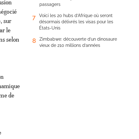
usion
passagers
négocié
Voici les 20 hubs d’Afrique où seront
7
, sur
désormais délivrés les visas pour les
États-Unis
ar le
ns selon
Zimbabwe: découverte d’un dinosaure
8
vieux de 210 millions d’années
on
ynamique
rme de
e