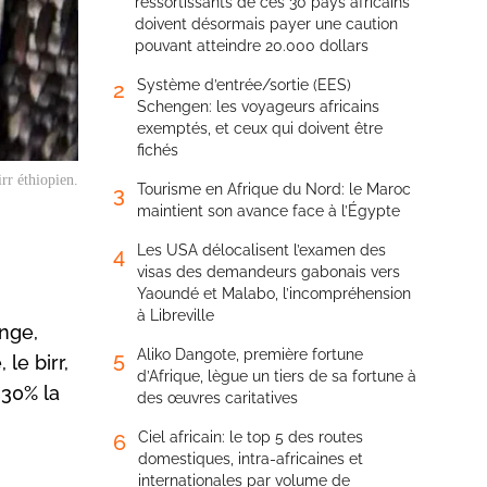
ressortissants de ces 30 pays africains
doivent désormais payer une caution
pouvant atteindre 20.000 dollars
Système d’entrée/sortie (EES)
2
Schengen: les voyageurs africains
exemptés, et ceux qui doivent être
fichés
irr éthiopien.
Tourisme en Afrique du Nord: le Maroc
3
maintient son avance face à l’Égypte
Les USA délocalisent l’examen des
4
visas des demandeurs gabonais vers
Yaoundé et Malabo, l’incompréhension
à Libreville
nge,
Aliko Dangote, première fortune
5
le birr,
d’Afrique, lègue un tiers de sa fortune à
 30% la
des œuvres caritatives
Ciel africain: le top 5 des routes
6
domestiques, intra-africaines et
internationales par volume de