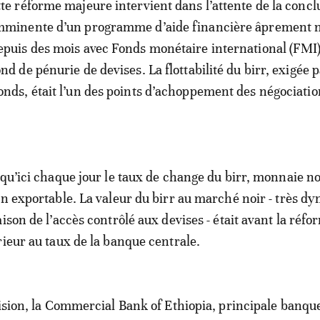
tte réforme majeure intervient dans l’attente de la concl
mminente d’un programme d’aide financière âprement 
epuis des mois avec Fonds monétaire international (FMI)
ond de pénurie de devises. La flottabilité du birr, exigée p
onds, était l’un des points d’achoppement des négociatio
squ’ici chaque jour le taux de change du birr, monnaie n
on exportable. La valeur du birr au marché noir - très d
ison de l’accès contrôlé aux devises - était avant la réfo
rieur au taux de la banque centrale.
cision, la Commercial Bank of Ethiopia, principale banqu