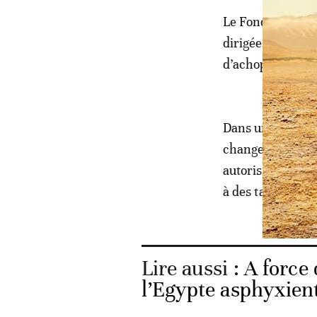
Le Fonds a récl
dirigée de l’Ethio
d’achoppement de
Dans un communi
changes basé sur
autorisées à vend
à des taux libre
Lire aussi :
A force 
l’Egypte asphyxien