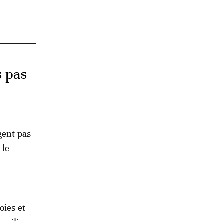
s pas
gent pas
 le
oies et