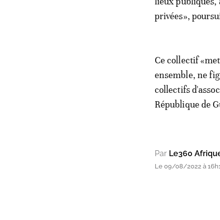
lieux publiques,
privées», poursui
Ce collectif «met
ensemble, ne figu
collectifs d'asso
République de G
Par
Le360 Afriqu
Le 09/08/2022 à 16h1