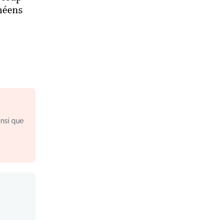
inéens
insi que