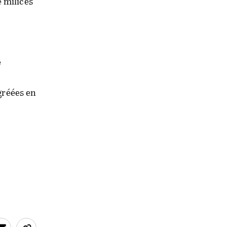
 milices
e
s
agréées en