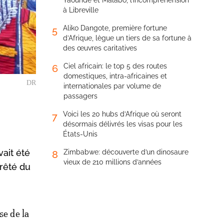
Yaoundé et Malabo, l’incompréhension
à Libreville
Aliko Dangote, première fortune
5
d’Afrique, lègue un tiers de sa fortune à
des œuvres caritatives
Ciel africain: le top 5 des routes
6
domestiques, intra-africaines et
DR
internationales par volume de
passagers
Voici les 20 hubs d’Afrique où seront
7
désormais délivrés les visas pour les
États-Unis
vait été
Zimbabwe: découverte d’un dinosaure
8
vieux de 210 millions d’années
rrêté du
se de la