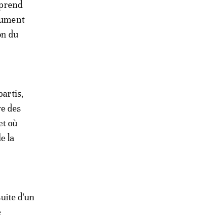
) prend
ocument
on du
partis,
ve des
et où
e la
suite d'un
e