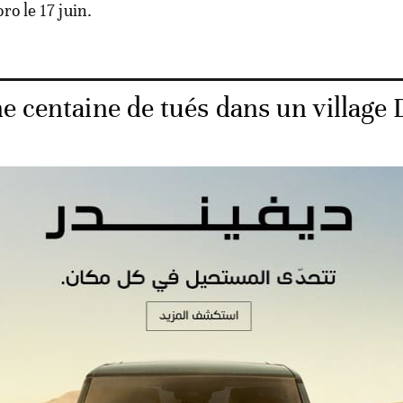
ro le 17 juin.
ne centaine de tués dans un village
tes, à l'initiative des Etats-Unis et de la France, de nouv
ient être prises prochainement contre cinq individus a
de contrevenir au processus de paix.
le prédicateur Amadou Koufa, à la tête d'un groupe jihadis
ans le centre du Mali, pourrait figurer dans les nouve