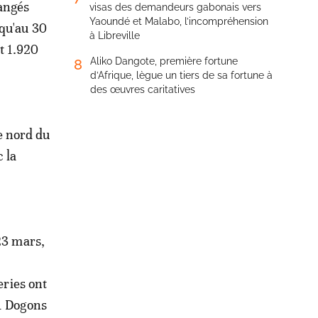
hangés
visas des demandeurs gabonais vers
Yaoundé et Malabo, l’incompréhension
squ'au 30
à Libreville
t 1.920
Aliko Dangote, première fortune
8
d’Afrique, lègue un tiers de sa fortune à
des œuvres caritatives
le nord du
 la
23 mars,
eries ont
41 Dogons