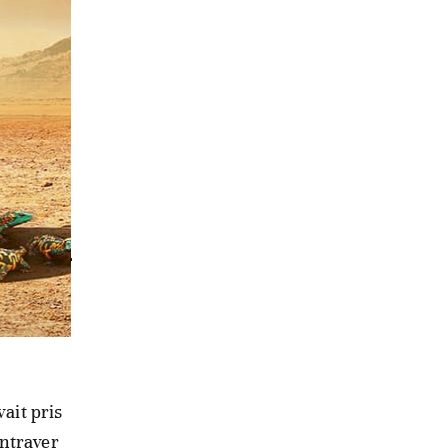
mate.
nt
t les
 qui ont
dans
vait pris
entraver