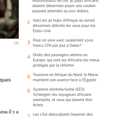
ressortissants de ces 30 pays africains
doivent désormais payer une caution
pouvant atteindre 20.000 dollars
Voici les 20 hubs d’Afrique où seront
2
désormais délivrés les visas pour les
États-Unis
Peut-on vivre avec seulement 1000
3
DR
francs CFA par jour à Dakar?
Droits des passagers aériens en
4
Europe: qui sont les Africains les mieux
protégés par la réforme
Tourisme en Afrique du Nord: le Maroc
5
sques
maintient son avance face à l’Égypte
Système d’entrée/sortie (EES)
6
Schengen: les voyageurs africains
exemptés, et ceux qui doivent être
fichés
sma il y a
Les USA délocalisent l’examen des
7