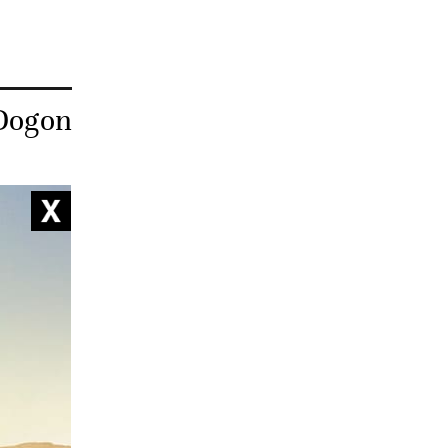
 Dogon
elles
ccusés de
te
aux noms