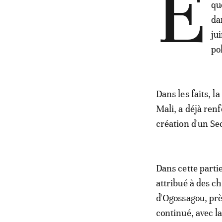
E
qu
da
ju
pol
Dans les faits, l
Mali, a déjà ren
création d'un Se
Dans cette parti
attribué à des c
d'Ogossagou, près
continué, avec l