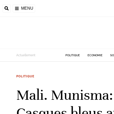
MENU
d
Actuellement
POLITIQUE
ECONOMIE
SO
riale
POLITIQUE
ntrafricaine
émocratique du
Mali. Munisma: 
u
Príncipe
Casques bleus a