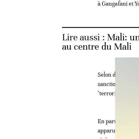
à Gangafani et Yo
Lire aussi :
Mali: u
au centre du Mali
Selon des diploma
sanctions pourra
"terrorisme" ou 
En particulier, 
apparu en 2015 d