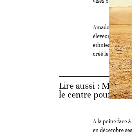
visés par des gel
Amadou Koufa rec
éleveurs. Les af
ethnies bambara 
créé leurs "grou
Lire aussi :
Mali: l'
le centre pour évit
A la peine face à
en décembre ses 