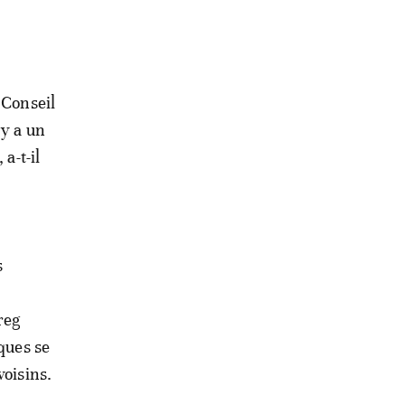
 Conseil
 y a un
a-t-il
s
s
reg
ques se
voisins.