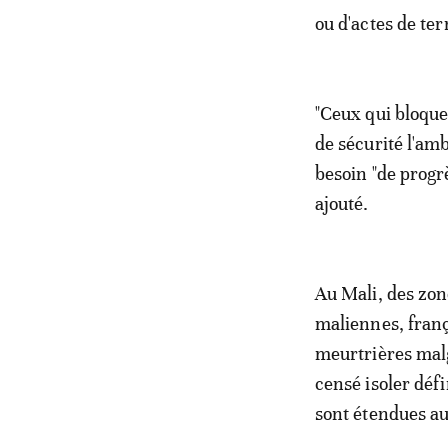
ou d'actes de te
"Ceux qui bloque
de sécurité l'am
besoin "de progrè
ajouté.
Au Mali, des zon
maliennes, franç
meurtrières malg
censé isoler déf
sont étendues au