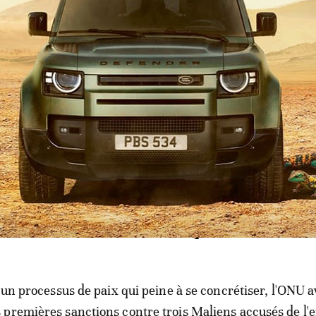
s d'avoirs et des interdictions de voyager, selon un diplo
rute prioritairement parmi les Peuls, traditionnelleme
frontements se sont multipliés entre cette communauté e
et dogon, qui pratiquent essentiellement l'agriculture et
pes d'autodéfense".
armée décide enfin de se renforcer 
er les massacres ethniques
 un processus de paix qui peine à se concrétiser, l'ONU a
premières sanctions contre trois Maliens accusés de l'