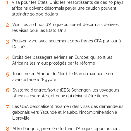
1
Visa pour les États-Unis: les ressortissants de ces 30 pays
africains doivent désormais payer une caution pouvant
atteindre 20.000 dollars
2
Voici les 20 hubs d’Afrique où seront désormais délivrés
les visas pour les États-Unis
3
Peut-on vivre avec seulement 1000 francs CFA par jour à
Dakar?
4
Droits des passagers aériens en Europe: qui sont les
Africains les mieux protégés par la réforme
5
Tourisme en Afrique du Nord: le Maroc maintient son
avance face à l’Égypte
6
Système d’entrée/sortie (EES) Schengen: les voyageurs
africains exemptés, et ceux qui doivent être fichés
7
Les USA délocalisent l’examen des visas des demandeurs
gabonais vers Yaoundé et Malabo, l’incompréhension à
Libreville
8
Aliko Dangote, première fortune d’Afrique, lègue un tiers