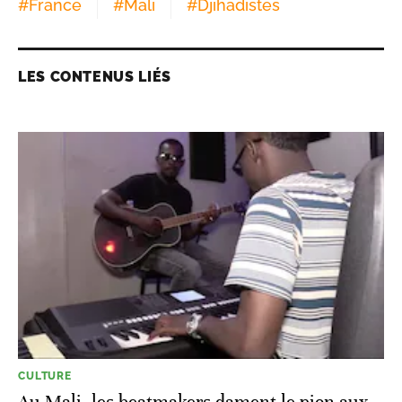
#
France
#
Mali
#
Djihadistes
LES CONTENUS LIÉS
CULTURE