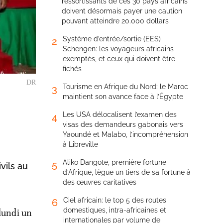
ressortissants de ces 30 pays africains
doivent désormais payer une caution
pouvant atteindre 20.000 dollars
Système d’entrée/sortie (EES)
2
Schengen: les voyageurs africains
exemptés, et ceux qui doivent être
fichés
DR
Tourisme en Afrique du Nord: le Maroc
3
maintient son avance face à l’Égypte
Les USA délocalisent l’examen des
4
visas des demandeurs gabonais vers
Yaoundé et Malabo, l’incompréhension
à Libreville
Aliko Dangote, première fortune
5
vils au
d’Afrique, lègue un tiers de sa fortune à
des œuvres caritatives
Ciel africain: le top 5 des routes
6
domestiques, intra-africaines et
 lundi un
internationales par volume de