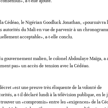
consensus», a-t-elle ajouté.
la Cédéao, le Nigérian Goodluck Jonathan, «poursuivra 
es autorités du Mali en vue de parvenir à un chronogra
uellement acceptable», a-t-elle conclu.
du gouvernement malien, le colonel Abdoulaye Maïga, a 
ment pas» un accès de tension avec la Cédéao.
décret «est une preuve très éloquente de la volonté de
rités, a-t-il déclaré lundi à la télévision publique, en le 
e trouver un «compromis» entre les «exigences» de la Cé