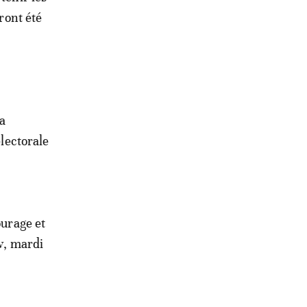
uront été
 a
électorale
ourage et
aw, mardi