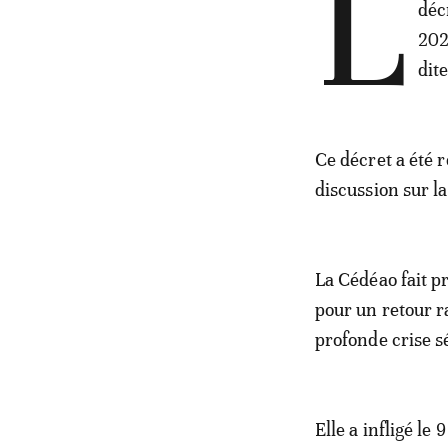
L
déc
202
dite
Ce décret a été r
discussion sur la
La Cédéao fait pr
pour un retour r
profonde crise sé
Elle a infligé l