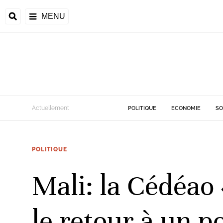
MENU
d
Actuellement
POLITIQUE
ECONOMIE
SO
riale
POLITIQUE
ntrafricaine
émocratique du
Mali: la Cédéao 
u
Príncipe
le retour à un po