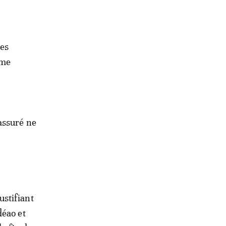
les
mme
assuré ne
justifiant
déao et