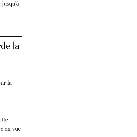
r jusqu'à
rde la
ur la
ette
re en vue