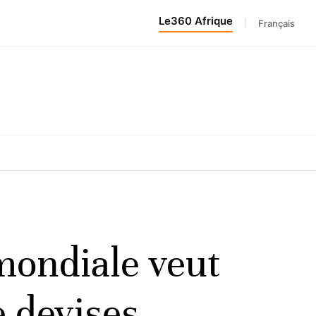
Le360 Afrique
|
Français
mondiale veut
e devises