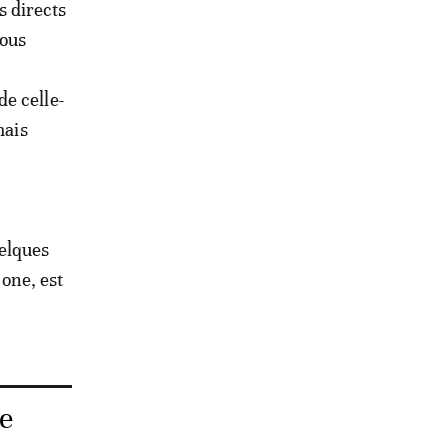
 directs
sous
de celle-
mais
uelques
zone, est
le