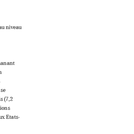
au niveau
émanant
n
s
 se
s (7,2
lions
ux Etats-