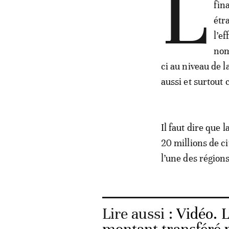
L
fin
étr
l’e
nom
ci au niveau de l
aussi et surtout
Il faut dire que
20 millions de ci
l’une des région
Lire aussi :
Vidéo. L