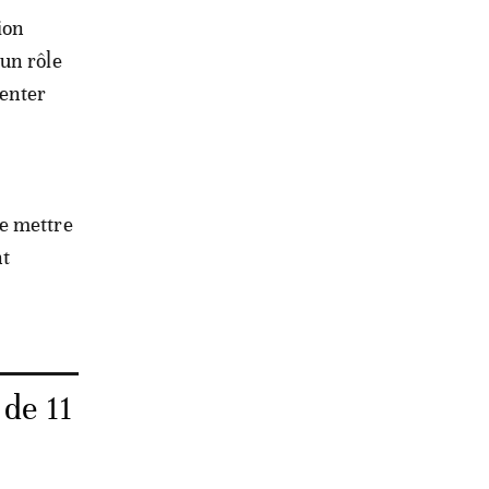
ion
un rôle
tenter
de mettre
nt
 de 11