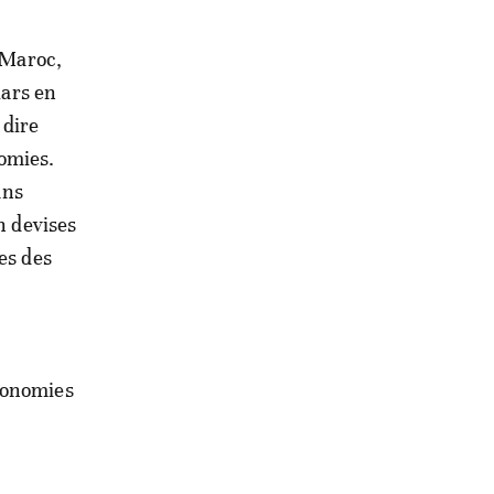
, Maroc,
lars en
 dire
nomies.
ans
n devises
es des
économies