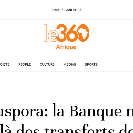
Jeudi
6
Août
2026
CIÉTÉ
PEOPLE
CULTURE
MÉDIAS
SPORTS
spora: la Banque 
elà des transferts d