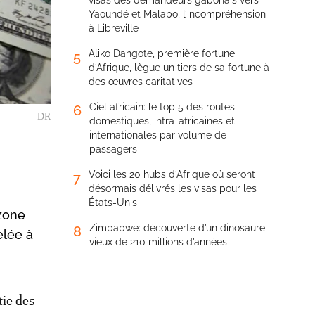
visas des demandeurs gabonais vers
Yaoundé et Malabo, l’incompréhension
à Libreville
Aliko Dangote, première fortune
5
d’Afrique, lègue un tiers de sa fortune à
des œuvres caritatives
Ciel africain: le top 5 des routes
6
DR
domestiques, intra-africaines et
internationales par volume de
passagers
Voici les 20 hubs d’Afrique où seront
7
désormais délivrés les visas pour les
États-Unis
 zone
Zimbabwe: découverte d’un dinosaure
8
elée à
vieux de 210 millions d’années
ie des