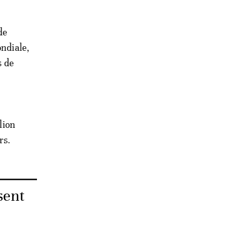
de
ondiale,
s de
lion
rs.
sent