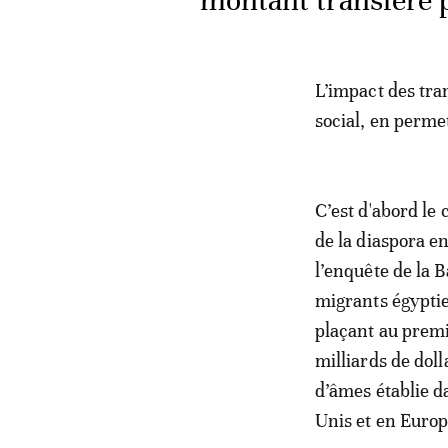
montant transféré p
L’impact des tra
social, en permet
C’est d'abord le
de la diaspora e
l’enquête de la 
migrants égyptien
plaçant au premi
milliards de dol
d’âmes établie d
Unis et en Europ