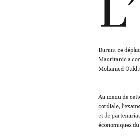
L’
Durant ce dépla
Mauritanie a com
Mohamed Ould 
Au menu de cett
cordiale, l’exam
et de partenaria
économiques du