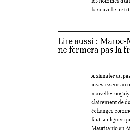
les hommes d'aff
la nouvelle instit
Lire aussi :
Maroc-M
ne fermera pas la f
A signaler au pa
investisseur au 
nouvelles ouguiya
clairement de do
échanges commerc
faut souligner q
Mauritanie en A