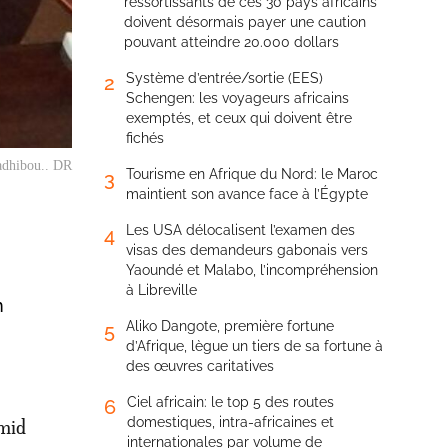
ressortissants de ces 30 pays africains
doivent désormais payer une caution
pouvant atteindre 20.000 dollars
Système d’entrée/sortie (EES)
2
Schengen: les voyageurs africains
exemptés, et ceux qui doivent être
fichés
adhibou.. DR
Tourisme en Afrique du Nord: le Maroc
3
maintient son avance face à l’Égypte
Les USA délocalisent l’examen des
4
visas des demandeurs gabonais vers
Yaoundé et Malabo, l’incompréhension
à Libreville
n
Aliko Dangote, première fortune
5
d’Afrique, lègue un tiers de sa fortune à
des œuvres caritatives
Ciel africain: le top 5 des routes
6
domestiques, intra-africaines et
mid
internationales par volume de