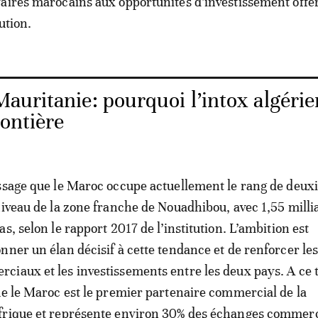
aires marocains aux opportunités d’investissement offe
ution.
auritanie: pourquoi l’intox algéri
rontière
ssage que le Maroc occupe actuellement le rang de deu
niveau de la zone franche de Nouadhibou, avec 1,55 milli
s, selon le rapport 2017 de l’institution. L’ambition est
nner un élan décisif à cette tendance et de renforcer le
iaux et les investissements entre les deux pays. A ce ti
ue le Maroc est le premier partenaire commercial de la
frique et représente environ 30% des échanges commer