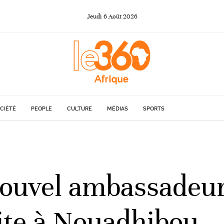
Jeudi
6
Août
2026
CIÉTÉ
PEOPLE
CULTURE
MÉDIAS
SPORTS
 nouvel ambassadeu
site à Nouadhibou