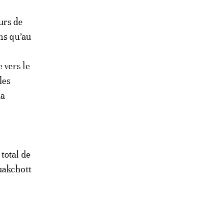
urs de
ns qu’au
e
 vers le
les
la
total de
uakchott