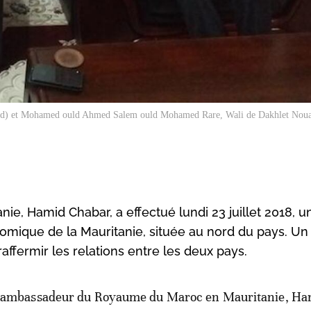
 (d) et Mohamed ould Ahmed Salem ould Mohamed Rare, Wali de Dakhlet Nou
, Hamid Chabar, a effectué lundi 23 juillet 2018, u
mique de la Mauritanie, située au nord du pays. Un
ffermir les relations entre les deux pays.
ambassadeur du Royaume du Maroc en Mauritanie, Ha