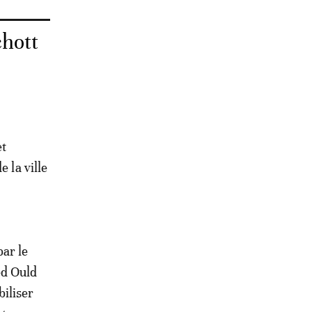
chott
et
 la ville
ar le
ed Ould
iliser