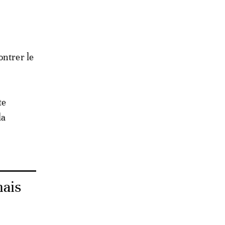
ontrer le
te
la
mais