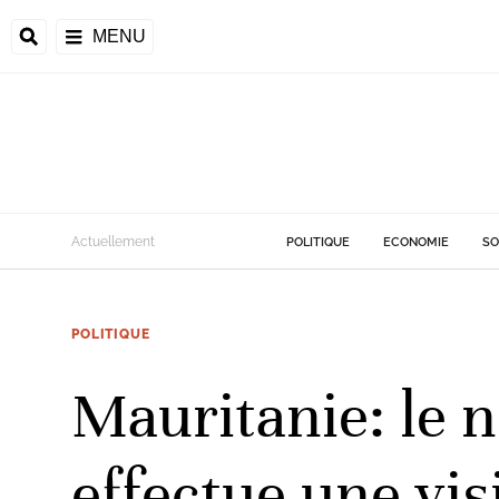
MENU
d
Actuellement
POLITIQUE
ECONOMIE
SO
riale
POLITIQUE
ntrafricaine
émocratique du
Mauritanie: le
u
Príncipe
effectue une vi