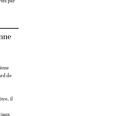
rtes par
enne
xième
ard de
s
tre, il
ciaux