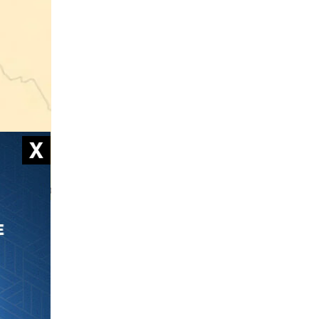
trepris
 naturel,