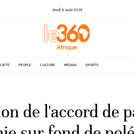
Jeudi
6
Août
2026
CIÉTÉ
PEOPLE
CULTURE
MÉDIAS
SPORTS
ion de l'accord de 
nie sur fond de po