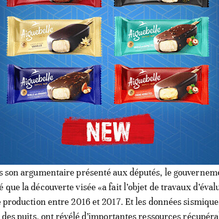
Mauritanie: approbation du projet 
az
ord «le champ désigne tous les horizons géologiques, les
s zones renfermant du gaz naturel situé au-dessus du pér
la profondeur qui sera définie d’un commun accord et son
s décrets portant autorisation d’exploitation».
ns son argumentaire présenté aux députés, le gouvernem
 que la découverte visée «a fait l’objet de travaux d’éval
de production entre 2016 et 2017. Et les données sismique
es des puits, ont révélé d’importantes ressources récupér