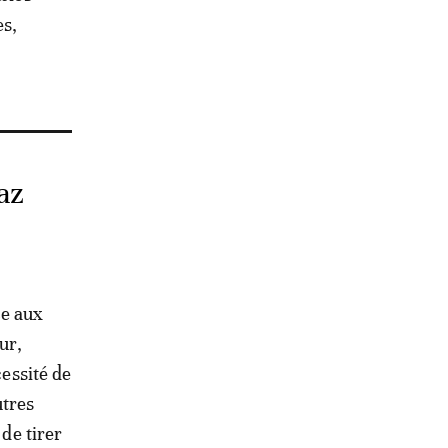
es,
gaz
ce aux
ur,
cessité de
utres
 de tirer