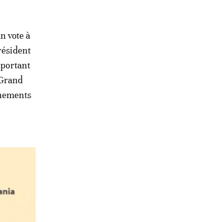
n vote à
résident
 portant
«Grand
rnements