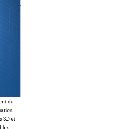
de loi
imètre de
t
ent du
uation
s 3D et
ables