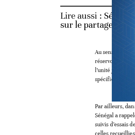
Lire aussi :
Sénégal-
sur le partage du g
Au sens de l’acc
réservoirs et le
l’unité jusqu’à 
spécifiés dans le
Par ailleurs, da
Sénégal a rappelé
suivis d’essais 
celles recueilli