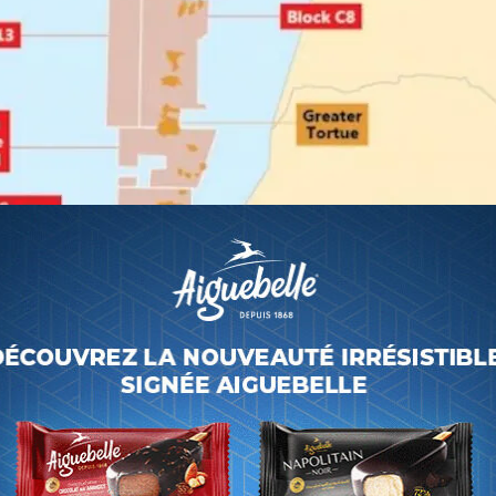
(DR)
fférents éléments du dossier que les travaux de forage en
es deux pays «ont révélé l’existence de réservoirs de gaz
éservoirs du champ Grand Tortue-Ahmeyim (GTA)».