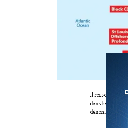
Il ressort des di
dans les zones d
dénommés les r