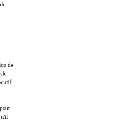
 de
ion de
ile
cutif.
 pour
u’il