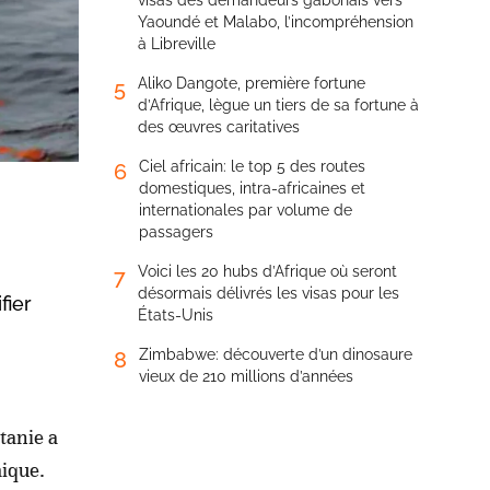
visas des demandeurs gabonais vers
Yaoundé et Malabo, l’incompréhension
à Libreville
Aliko Dangote, première fortune
5
d’Afrique, lègue un tiers de sa fortune à
des œuvres caritatives
Ciel africain: le top 5 des routes
6
domestiques, intra-africaines et
internationales par volume de
passagers
Voici les 20 hubs d’Afrique où seront
7
désormais délivrés les visas pour les
fier
États-Unis
Zimbabwe: découverte d’un dinosaure
8
vieux de 210 millions d’années
tanie a
mique.