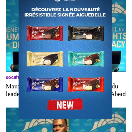
SOCIÉTÉ
Mauritanie: un retour «à hauts risques» du
leader antiesclavagiste Biram Ould Dah Abeid