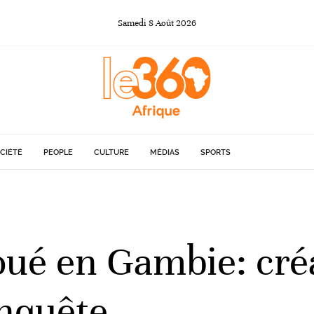
Samedi
8
Août
2026
CIÉTÉ
PEOPLE
CULTURE
MÉDIAS
SPORTS
oué en Gambie: cré
nquête