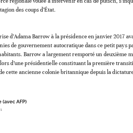
orce régionale vouée à intervenir en cas de putsch, s’inq
tagion des coups d’État.
rise d’Adama Barrow à la présidence en janvier 2017 ava
nies de gouvernement autocratique dans ce petit pays p
’habitants. Barrow a largement remporté un deuxième 
ors d’une présidentielle constituant la première transit
 de cette ancienne colonie britannique depuis la dictatur
e (avec AFP)
01