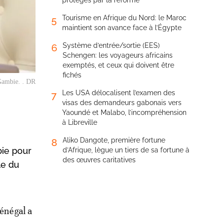
protégés par la réforme
Tourisme en Afrique du Nord: le Maroc
5
maintient son avance face à l’Égypte
Système d’entrée/sortie (EES)
6
Schengen: les voyageurs africains
exemptés, et ceux qui doivent être
fichés
Gambie. . DR
Les USA délocalisent l’examen des
7
visas des demandeurs gabonais vers
Yaoundé et Malabo, l’incompréhension
à Libreville
Aliko Dangote, première fortune
8
bie pour
d’Afrique, lègue un tiers de sa fortune à
des œuvres caritatives
le du
Sénégal a