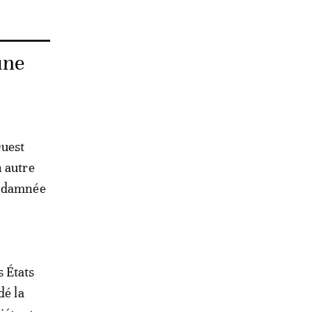
une
Ouest
n autre
ondamnée
s États
dé la