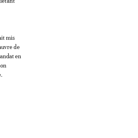
uiétant
it mis
auvre de
mandat en
ion
e.