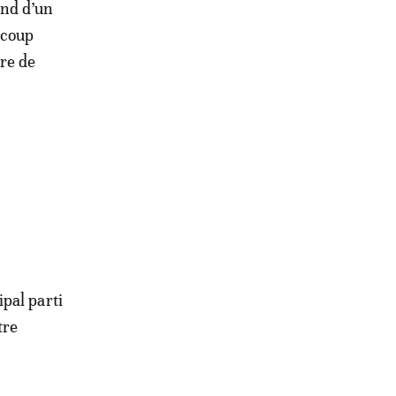
end d’un
 coup
re de
pal parti
tre