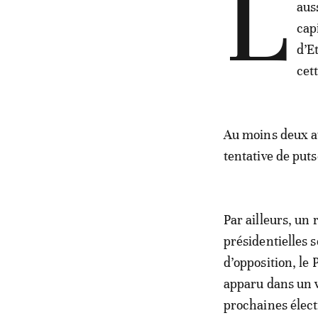
L
aus
cap
d’E
cett
Au moins deux au
tentative de puts
Par ailleurs, un
présidentielles 
d’opposition, le 
apparu dans un v
prochaines élect