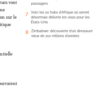
ltats vont
passagers
une
Voici les 20 hubs d’Afrique où seront
7
ion sur le
désormais délivrés les visas pour les
États-Unis
itique
Zimbabwe: découverte d’un dinosaure
8
vieux de 210 millions d’années
ntielle
ourraient