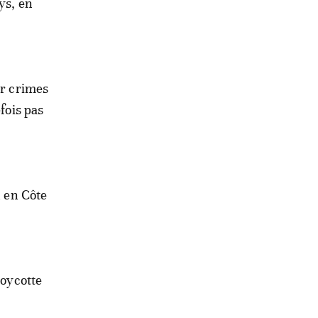
ys, en
ur crimes
fois pas
n en Côte
boycotte