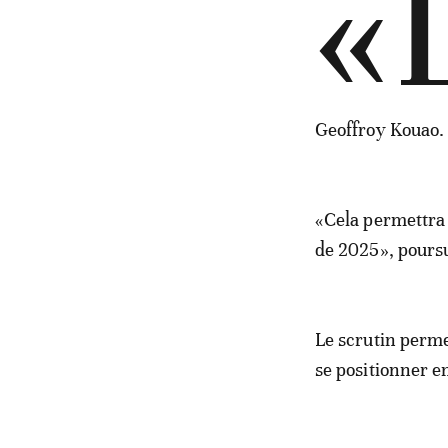
«
Geoffroy Kouao.
«Cela permettra d
de 2025», poursui
Le scrutin perme
se positionner en