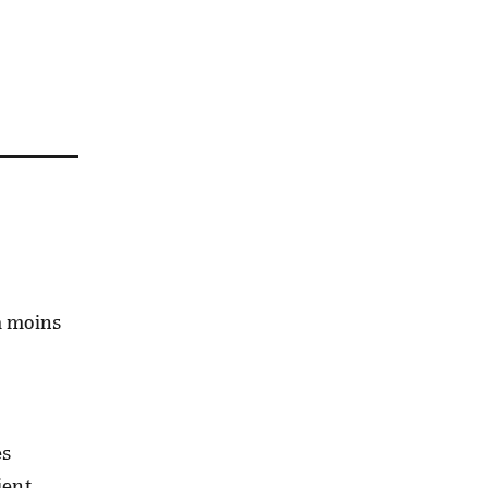
 a moins
es
ient