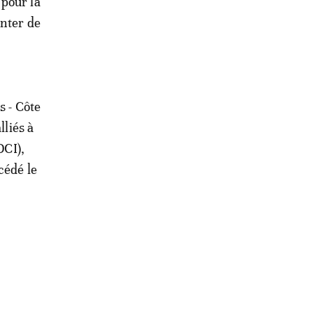
 pour la
enter de
s - Côte
lliés à
DCI),
cédé le