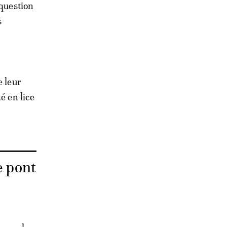
 question
s
e leur
é en lice
e pont