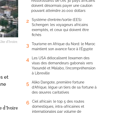
ressortissants de ces 30 pays africains
doivent désormais payer une caution
pouvant atteindre 20.000 dollars
Système d’entrée/sortie (EES)
2
Schengen: les voyageurs africains
exemptés, et ceux qui doivent être
fichés
Côte d'Ivoire.
Tourisme en Afrique du Nord: le Maroc
3
maintient son avance face à l’Égypte
Les USA délocalisent l’examen des
4
visas des demandeurs gabonais vers
Yaoundé et Malabo, l’incompréhension
à Libreville
s et
Aliko Dangote, première fortune
5
une
d’Afrique, lègue un tiers de sa fortune à
des œuvres caritatives
Ciel africain: le top 5 des routes
6
domestiques, intra-africaines et
e d’Ivoire
internationales par volume de