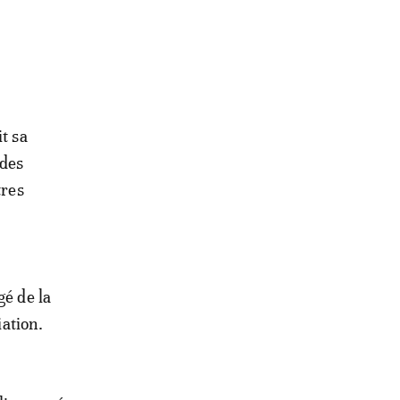
t sa
 des
tres
gé de la
iation.