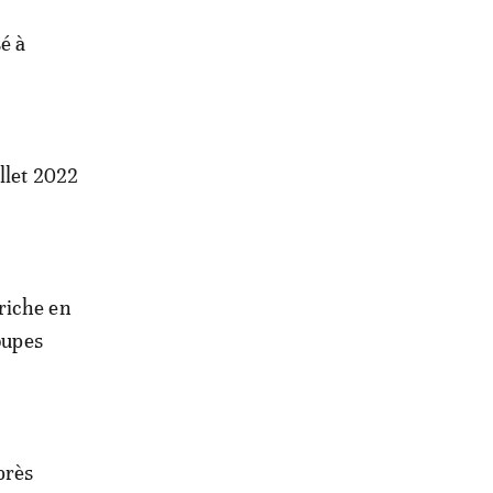
é à
llet 2022
riche en
oupes
près