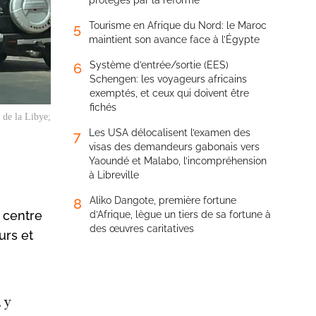
protégés par la réforme
Tourisme en Afrique du Nord: le Maroc
5
maintient son avance face à l’Égypte
Système d’entrée/sortie (EES)
6
Schengen: les voyageurs africains
exemptés, et ceux qui doivent être
fichés
e de la Libye;
Les USA délocalisent l’examen des
7
visas des demandeurs gabonais vers
Yaoundé et Malabo, l’incompréhension
à Libreville
Aliko Dangote, première fortune
8
 centre
d’Afrique, lègue un tiers de sa fortune à
des œuvres caritatives
urs et
, y