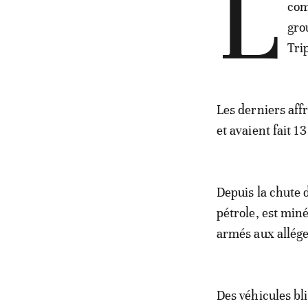
L
com
gro
Tri
Les derniers aff
et avaient fait 1
Depuis la chute 
pétrole, est min
armés aux allég
Des véhicules bl