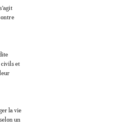
’agit
contre
dite
civils et
 leur
er la vie
 selon un