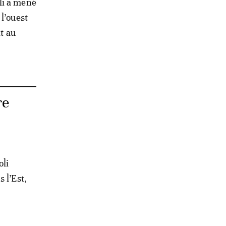
li a mené
l’ouest
it au
re
oli
 l’Est,