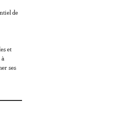
ntiel de
es et
 à
mer ses