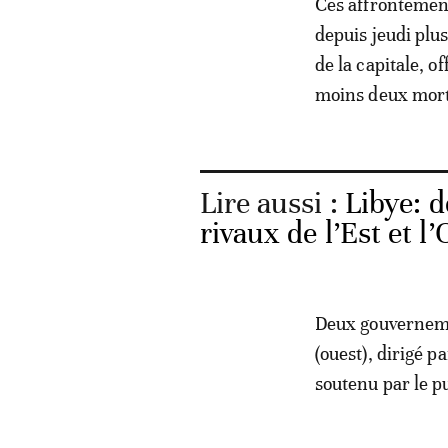
Ces affrontement
depuis jeudi plu
de la capitale, o
moins deux morts
Lire aussi :
Libye: 
rivaux de l’Est et l
Deux gouvernemen
(ouest), dirigé 
soutenu par le p