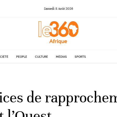
Samedi
8
Août
2026
CIÉTÉ
PEOPLE
CULTURE
MÉDIAS
SPORTS
ices de rapproche
t l’Ouest