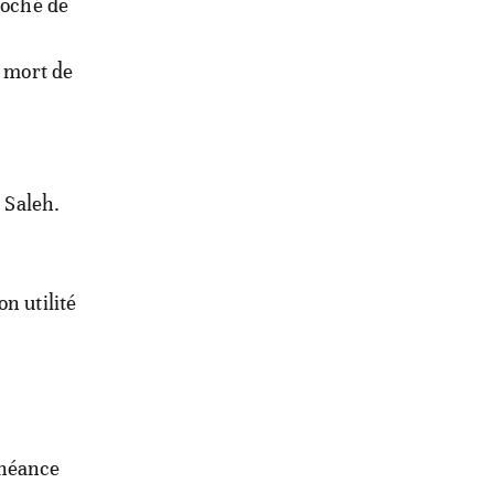
roché de
a mort de
 Saleh.
n utilité
chéance