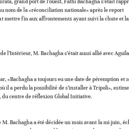
srata, grand port de l’ouest, Fathi Bachagha s’était rapp
au nom de la «réconciliation nationale» après le report
nt mettre fin aux affrontements ayant suivi la chute et l
e l’Intérieur, M. Bachagha s’était aussi allié avec Aguila
tar, «Bachagha a toujours eu une date de péremption et so
 où il a perdu la possibilité de s’installer à Tripoli», estime
du centre de réflexion Global Initiative.
 M. Bachagha a été décidée un mois avant la mi-juin, é