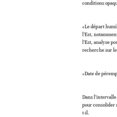
conditions opaqu
«Le départ humil
l’Est, notamment
l’Est, analyse p
recherche sur l
«Date de péremp
Dans l’intervall
pour consolider 
t-il.