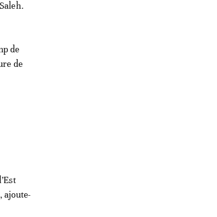
 Saleh.
mp de
ure de
l’Est
 ajoute-