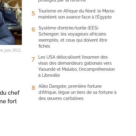
protégés par la réforme
Tourisme en Afrique du Nord: le Maroc
5
maintient son avance face à l’Égypte
Système d’entrée/sortie (EES)
6
Schengen: les voyageurs africains
exemptés, et ceux qui doivent être
fichés
en juin 2022.
Les USA délocalisent l’examen des
7
visas des demandeurs gabonais vers
Yaoundé et Malabo, l’incompréhension
à Libreville
Aliko Dangote, première fortune
8
 du chef
d’Afrique, lègue un tiers de sa fortune à
des œuvres caritatives
me fort