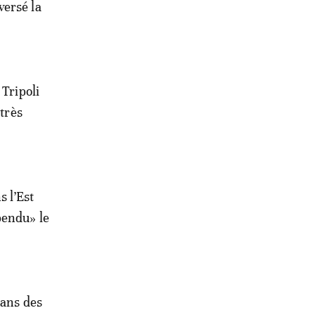
versé la
 Tripoli
 très
 l’Est
pendu» le
dans des