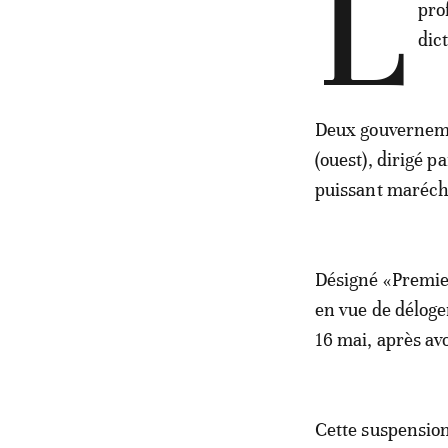
L
pro
dic
Deux gouvernemen
(ouest), dirigé p
puissant marécha
Désigné «Premier
en vue de déloge
16 mai, après avo
Cette suspension