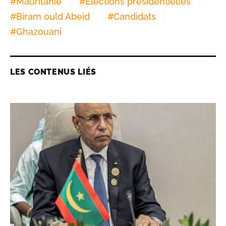
#
Mauritanie
#
Elections présidentielles
#
Biram ould Abeid
#
Candidats
#
Ghazouani
LES CONTENUS LIÉS