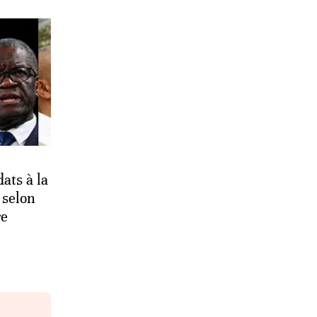
ats à la
 selon
re