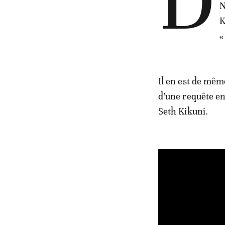
D
N
K
«
Il en est de mêm
d’une requête en
Seth Kikuni.