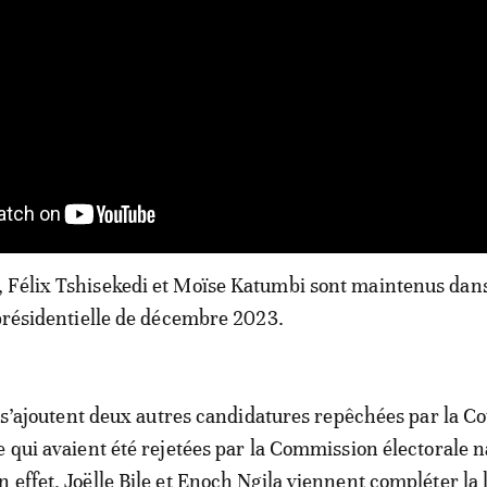
Félix Tshisekedi et Moïse Katumbi sont maintenus dans 
 présidentielle de décembre 2023.
te s’ajoutent deux autres candidatures repêchées par la C
e qui avaient été rejetées par la Commission électorale n
effet, Joëlle Bile et Enoch Ngila viennent compléter la l