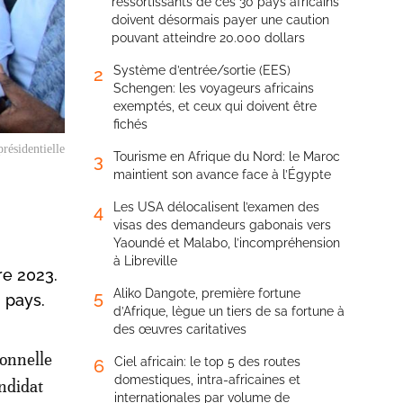
ressortissants de ces 30 pays africains
doivent désormais payer une caution
pouvant atteindre 20.000 dollars
Système d’entrée/sortie (EES)
2
Schengen: les voyageurs africains
exemptés, et ceux qui doivent être
fichés
présidentielle
Tourisme en Afrique du Nord: le Maroc
3
maintient son avance face à l’Égypte
Les USA délocalisent l’examen des
4
visas des demandeurs gabonais vers
Yaoundé et Malabo, l’incompréhension
à Libreville
re 2023.
Aliko Dangote, première fortune
5
u pays.
d’Afrique, lègue un tiers de sa fortune à
des œuvres caritatives
ionnelle
Ciel africain: le top 5 des routes
6
domestiques, intra-africaines et
andidat
internationales par volume de