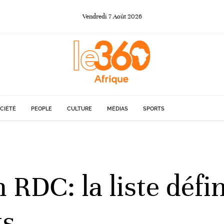
Vendredi
7
Août
2026
CIÉTÉ
PEOPLE
CULTURE
MÉDIAS
SPORTS
n RDC: la liste défi
ts