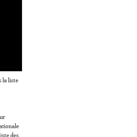
la liste
our
ationale
iste des