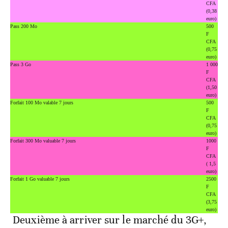
CFA
(0,38
euro)
Pass 200 Mo
500
F
CFA
(0,75
euro)
Pass 3 Go
1 000
F
CFA
(1,50
euro)
Forfait 100 Mo valable 7 jours
500
F
CFA
(0,75
euro)
Forfait 300 Mo valuable 7 jours
1000
F
CFA
( 1,5
euro)
Forfait 1 Go valuable 7 jours
2500
F
CFA
(3,75
euro)
Deuxième à arriver sur le marché du 3G+,