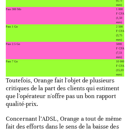
(0,75
euro)
Pass 300 Mo
1 000
F CFA
(1,50
euro)
Pass 1 Go
2 500
F CFA
(3,75
euro)
Pass 2.5 Go
5000
F CFA
(7,51
euro)
Pass 7 Go
10 000
F CFA
(15,03
euro)
Toutefois, Orange fait l'objet de plusieurs
critiques de la part des clients qui estiment
que l'opérateur n'offre pas un bon rapport
qualité-prix.
Concernant l’ADSL, Orange a tout de même
fait des efforts dans le sens de la baisse des