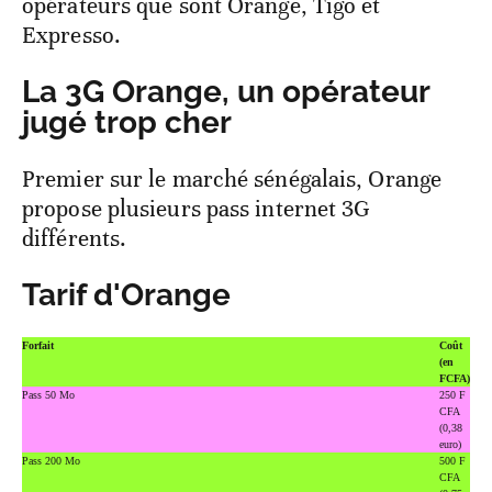
opérateurs que sont Orange, Tigo et
Expresso.
La 3G Orange, un opérateur
jugé trop cher
Premier sur le marché sénégalais, Orange
propose plusieurs pass internet 3G
différents.
Tarif d'Orange
Forfait
Coût
(en
FCFA)
Pass 50 Mo
250 F
CFA
(0,38
euro)
Pass 200 Mo
500 F
CFA