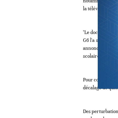
notamment de le
la télévision pub
"Le document fin
G6 l'a signé", a 
annoncé un suiv
scolaire.
Pour compenser 
décalage de quel
Des perturbation