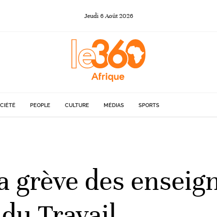
Jeudi
6
Août
2026
CIÉTÉ
PEOPLE
CULTURE
MÉDIAS
SPORTS
la grève des enseig
 du Travail