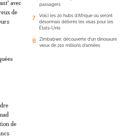
ant" avec
passagers
reux de
Voici les 20 hubs d’Afrique où seront
7
eurs
désormais délivrés les visas pour les
États-Unis
Zimbabwe: découverte d’un dinosaure
8
vieux de 210 millions d’années
oquées
adre
mmad
tion de
ancs