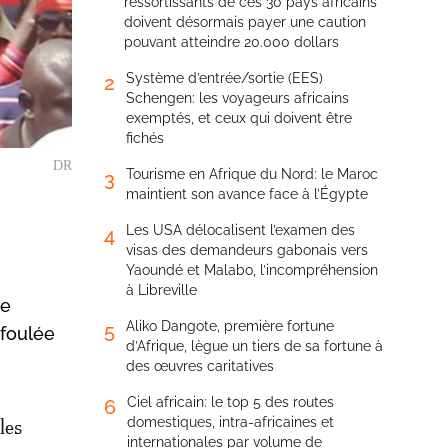
ressortissants de ces 30 pays africains
doivent désormais payer une caution
pouvant atteindre 20.000 dollars
Système d’entrée/sortie (EES)
2
Schengen: les voyageurs africains
exemptés, et ceux qui doivent être
fichés
DR
Tourisme en Afrique du Nord: le Maroc
3
maintient son avance face à l’Égypte
Les USA délocalisent l’examen des
4
visas des demandeurs gabonais vers
Yaoundé et Malabo, l’incompréhension
à Libreville
ne
Aliko Dangote, première fortune
5
 foulée
d’Afrique, lègue un tiers de sa fortune à
des œuvres caritatives
Ciel africain: le top 5 des routes
6
domestiques, intra-africaines et
les
internationales par volume de