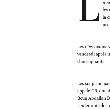
L
mar
les
la 
pri
Les négociations
vendredi après u
d'enseignants.
Les six principa
appelé G6, ont a
Boun Abdallah D
l'indemnité de l