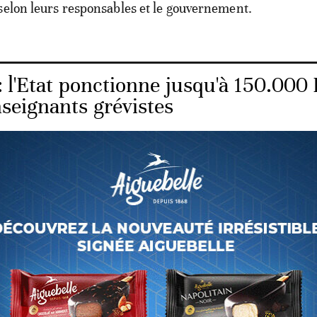
selon leurs responsables et le gouvernement.
 l'Etat ponctionne jusqu'à 150.000 
nseignants grévistes
on de 40.000 francs CFA (60 euros) se fera progressive
 francs CFA (23 euros) à compter d'octobre, 10.000 fra
ir de janvier et 15.000 francs CFA à partir de janvier 20
 ont également obtenu du gouvernement "des dotations
lémentaires pour résorber les rappels qui leur sont dus 