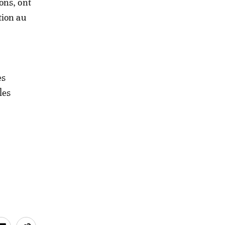
ons, ont
tion au
es
les