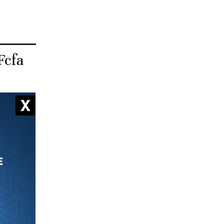
Fcfa
ment à
ncs CFA
20.
au titre