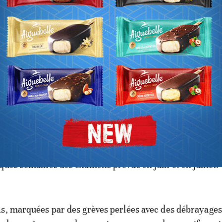
ur avancement en garde, a déclaré mardi le Premier min
lique.
alisé, nous l'avons jugé pertinent. C'est pourquoi l'ense
déclaré à la presse Saourou Sène, un responsable syndical
i avec le gouvernement pour "le réaménagement" de l'an
les heures de cours perdues, le gouvernement a déjà a
ques semaines des examens prévus en juin et en juillet.
s, marquées par des grèves perlées avec des débrayages