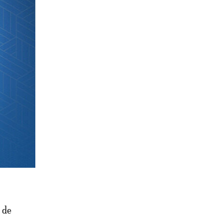
istre à
mble du
 qui a
née
nnoncé un
 de