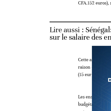
CFA.152 euros), 
Lire aussi :
Sénégal:
sur le salaire des e
Cette augmentati
raison de 15.000
(15 euros) à part
Les enseignants
budgétaires supp