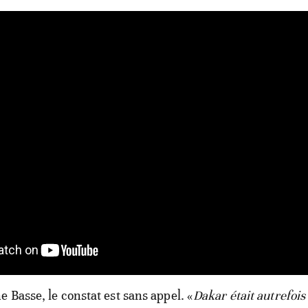
 Basse, le constat est sans appel. «
Dakar était autrefois