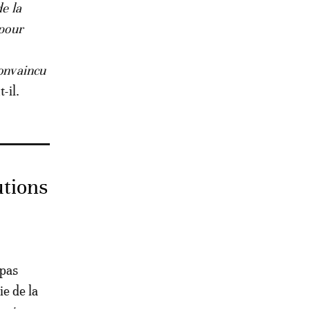
de la
 pour
convaincu
t-il.
utions
 pas
ie de la