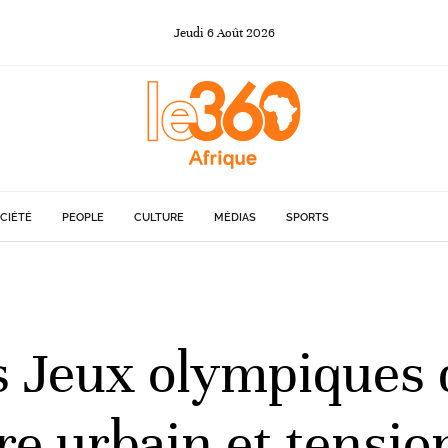
Jeudi
6
Août
2026
CIÉTÉ
PEOPLE
CULTURE
MÉDIAS
SPORTS
s Jeux olympiques d
e urbain et tensio