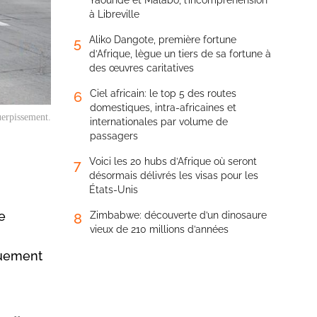
Yaoundé et Malabo, l’incompréhension
à Libreville
Aliko Dangote, première fortune
5
d’Afrique, lègue un tiers de sa fortune à
des œuvres caritatives
Ciel africain: le top 5 des routes
6
domestiques, intra-africaines et
uerpissement.
internationales par volume de
passagers
Voici les 20 hubs d’Afrique où seront
7
désormais délivrés les visas pour les
États-Unis
e
Zimbabwe: découverte d’un dinosaure
8
vieux de 210 millions d’années
quement