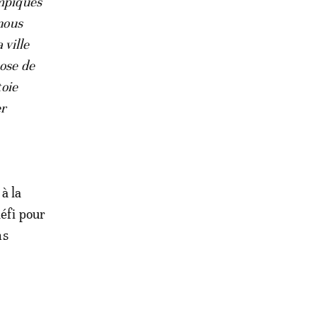
mpiques
 nous
 ville
pose de
toie
er
à la
défi pour
ns