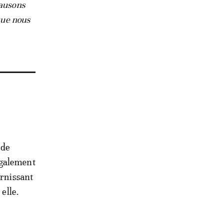
causons
que nous
 de
également
ernissant
elle.