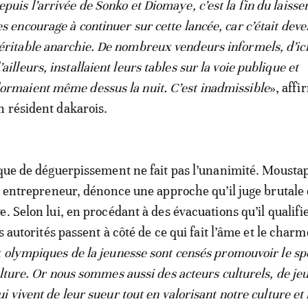
epuis l’arrivée de Sonko et Diomaye, c’est la fin du laisser
es encourage à continuer sur cette lancée, car c’était dev
éritable anarchie. De nombreux vendeurs informels, d’ici
’ailleurs, installaient leurs tables sur la voie publique et
ormaient même dessus la nuit. C’est inadmissible
», aff
 résident dakarois.
ique de déguerpissement ne fait pas l’unanimité. Mousta
et entrepreneur, dénonce une approche qu’il juge brutale 
. Selon lui, en procédant à des évacuations qu’il qualifi
es autorités passent à côté de ce qui fait l’âme et le charm
 olympiques de la jeunesse sont censés promouvoir le spo
ulture. Or nous sommes aussi des acteurs culturels, de je
 vivent de leur sueur tout en valorisant notre culture et