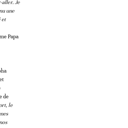
-aller. Je
enu une
 et
irme Papa
pha
et
e
e de
rt, le
unes
 nos