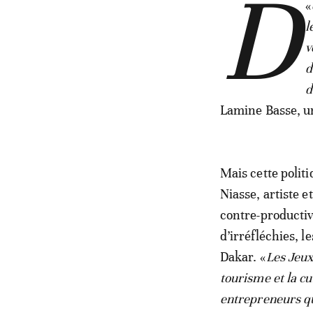
D
«
l
v
d
d
Lamine Basse, un
Mais cette polit
Niasse, artiste 
contre-productive
d’irréfléchies, l
Dakar. «
Les Jeux
tourisme et la c
entrepreneurs qui