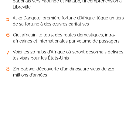
gabonais vers Yaoundé et Malabo, l’incompréhension à
Libreville
5
Aliko Dangote, première fortune d’Afrique, lègue un tiers
de sa fortune à des œuvres caritatives
6
Ciel africain: le top 5 des routes domestiques, intra-
africaines et internationales par volume de passagers
7
Voici les 20 hubs d’Afrique où seront désormais délivrés
les visas pour les États-Unis
8
Zimbabwe: découverte d’un dinosaure vieux de 210
millions d’années