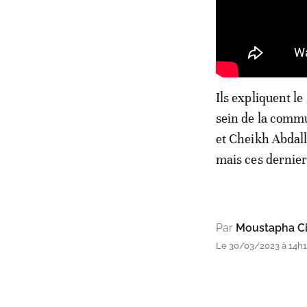
Ils expliquent le
sein de la comm
et Cheikh Abdal
mais ces derniers
Par
Moustapha Ci
Le 30/03/2023 à 14h