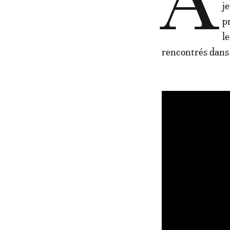
A
je
p
l
rencontrés dans 