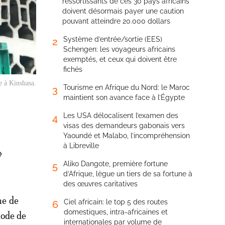
ressortissants de ces 30 pays africains
doivent désormais payer une caution
pouvant atteindre 20.000 dollars
Système d’entrée/sortie (EES)
2
Schengen: les voyageurs africains
exemptés, et ceux qui doivent être
fichés
 à Kinshasa.
Tourisme en Afrique du Nord: le Maroc
3
maintient son avance face à l’Égypte
Les USA délocalisent l’examen des
4
visas des demandeurs gabonais vers
Yaoundé et Malabo, l’incompréhension
à Libreville
e
Aliko Dangote, première fortune
5
d’Afrique, lègue un tiers de sa fortune à
des œuvres caritatives
ne de
Ciel africain: le top 5 des routes
6
domestiques, intra-africaines et
iode de
internationales par volume de