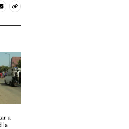
kar u
 la