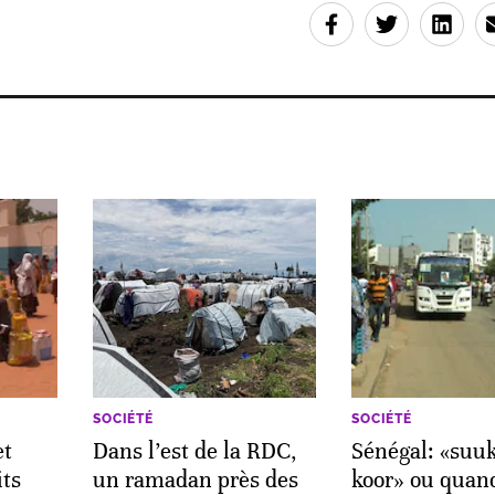
SOCIÉTÉ
SOCIÉTÉ
et
Dans l’est de la RDC,
Sénégal: «suu
its
un ramadan près des
koor» ou quand