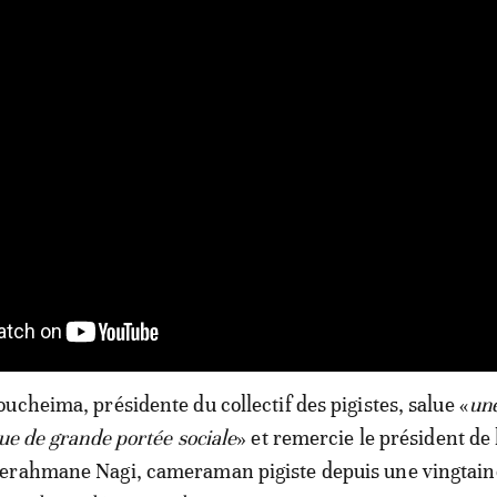
ucheima, présidente du collectif des pigistes, salue «
un
que de grande portée sociale
» et remercie le président de 
erahmane Nagi, cameraman pigiste depuis une vingtain