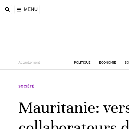
MENU
d
Actuellement
POLITIQUE
ECONOMIE
SO
riale
SOCIÉTÉ
ntrafricaine
émocratique du
Mauritanie: vers
u
Príncipe
collaborateurs 