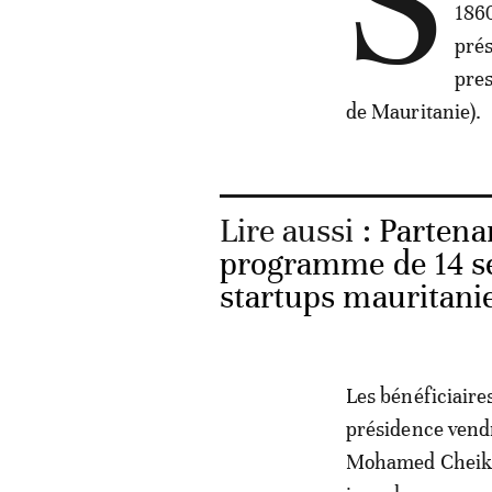
S
1860
prés
pres
de Mauritanie).
Lire aussi :
Partena
programme de 14 se
startups mauritani
Les bénéficiaire
présidence vendr
Mohamed Cheikh 