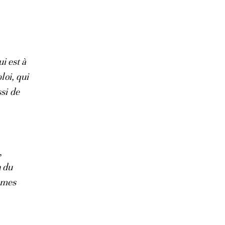
ui est à
loi, qui
si de
,
n du
s mes