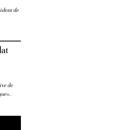
sident de
dat
ive de
que
».