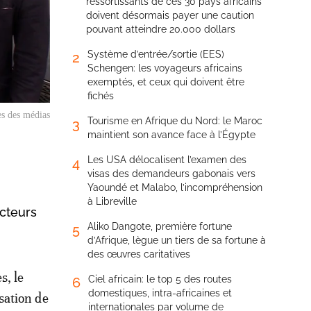
ressortissants de ces 30 pays africains
doivent désormais payer une caution
pouvant atteindre 20.000 dollars
Système d’entrée/sortie (EES)
2
Schengen: les voyageurs africains
exemptés, et ceux qui doivent être
fichés
es des médias
Tourisme en Afrique du Nord: le Maroc
3
maintient son avance face à l’Égypte
Les USA délocalisent l’examen des
4
visas des demandeurs gabonais vers
Yaoundé et Malabo, l’incompréhension
à Libreville
acteurs
Aliko Dangote, première fortune
5
d’Afrique, lègue un tiers de sa fortune à
des œuvres caritatives
s, le
Ciel africain: le top 5 des routes
6
domestiques, intra-africaines et
sation de
internationales par volume de