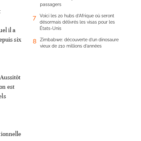
passagers
t
Voici les 20 hubs d’Afrique où seront
7
désormais délivrés les visas pour les
États-Unis
el il a
epuis six
Zimbabwe: découverte d’un dinosaure
8
vieux de 210 millions d’années
 Aussitôt
on est
els
tionnelle