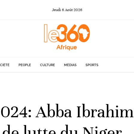
Jeudi
6
Août
2026
CIÉTÉ
PEOPLE
CULTURE
MÉDIAS
SPORTS
2024: Abba Ibrahi
de lutte du Niger