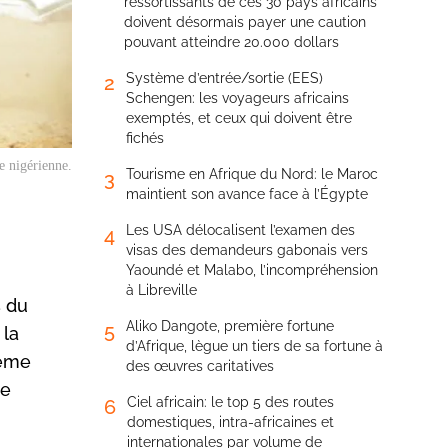
ressortissants de ces 30 pays africains
doivent désormais payer une caution
pouvant atteindre 20.000 dollars
Système d’entrée/sortie (EES)
2
Schengen: les voyageurs africains
exemptés, et ceux qui doivent être
fichés
e nigérienne.
Tourisme en Afrique du Nord: le Maroc
3
maintient son avance face à l’Égypte
Les USA délocalisent l’examen des
4
visas des demandeurs gabonais vers
Yaoundé et Malabo, l’incompréhension
à Libreville
s du
Aliko Dangote, première fortune
5
 la
d’Afrique, lègue un tiers de sa fortune à
5ème
des œuvres caritatives
de
Ciel africain: le top 5 des routes
6
domestiques, intra-africaines et
internationales par volume de