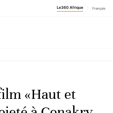
Le360 Afrique
|
Français
film «Haut et
ojeté à Conakry