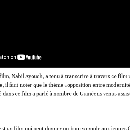
 film, Nabil Ayouch, a tenu à transcrire à travers ce film
e, il faut noter que le thème «opposition entre modernité
é dans ce film a parlé à nombre de Guinéens venus assist
’est un film qui peut donner un bon exemple aux jeunes