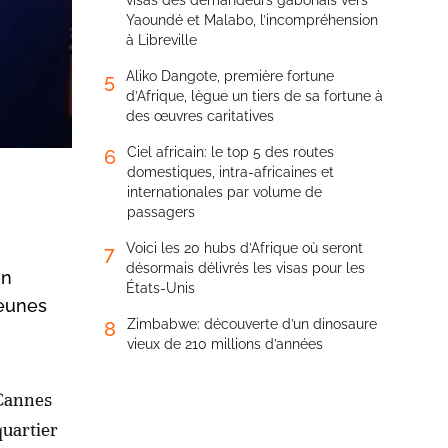
visas des demandeurs gabonais vers
Yaoundé et Malabo, l’incompréhension
à Libreville
Aliko Dangote, première fortune
5
d’Afrique, lègue un tiers de sa fortune à
des œuvres caritatives
Ciel africain: le top 5 des routes
6
domestiques, intra-africaines et
internationales par volume de
passagers
Voici les 20 hubs d’Afrique où seront
7
désormais délivrés les visas pour les
en
États-Unis
jeunes
Zimbabwe: découverte d’un dinosaure
8
vieux de 210 millions d’années
 Cannes
quartier