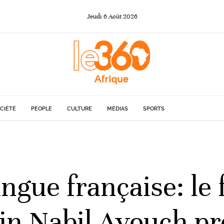
Jeudi
6
Août
2026
CIÉTÉ
PEOPLE
CULTURE
MÉDIAS
SPORTS
ngue française: le 
in Nabil Ayouch pr