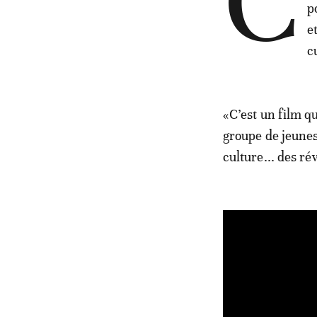
C
p
e
c
«C’est un film qu
groupe de jeunes
culture... des ré