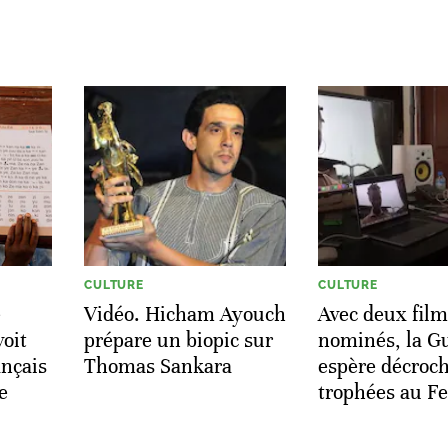
CULTURE
CULTURE
e
Vidéo. Hicham Ayouch
Avec deux film
voit
prépare un biopic sur
nominés, la G
ançais
Thomas Sankara
espère décroch
e
trophées au F