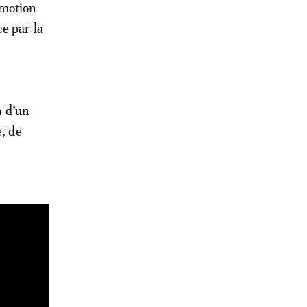
émotion
ce par la
n d’un
e, de