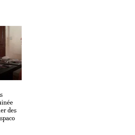
s
uinée
er des
espaco