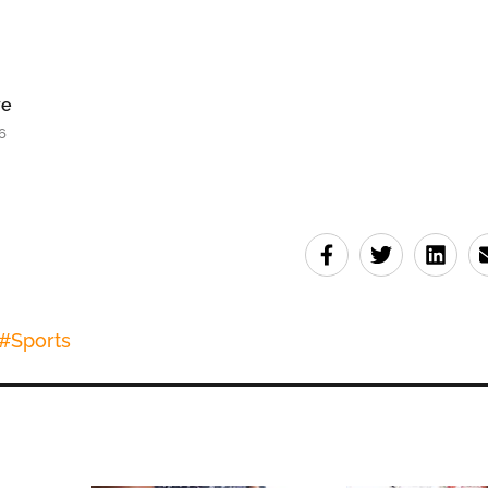
ye
6
#
Sports