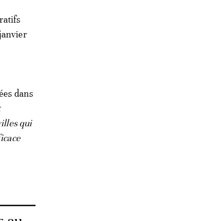
ratifs
janvier
tées dans
t
illes qui
ficace