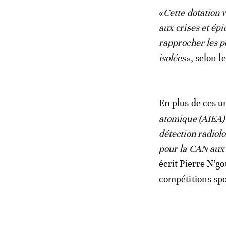
«
Cette dotation 
aux crises et ép
rapprocher les p
isolées
», selon l
En plus de ces u
atomique (AIEA) 
détection radiolo
pour la CAN aux 
écrit Pierre N’go
compétitions spo