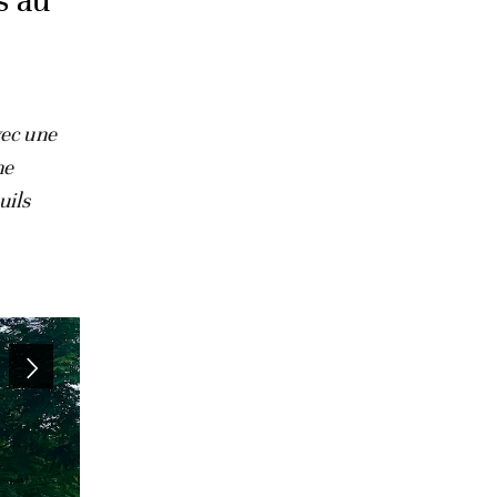
s au
vec une
ne
uils