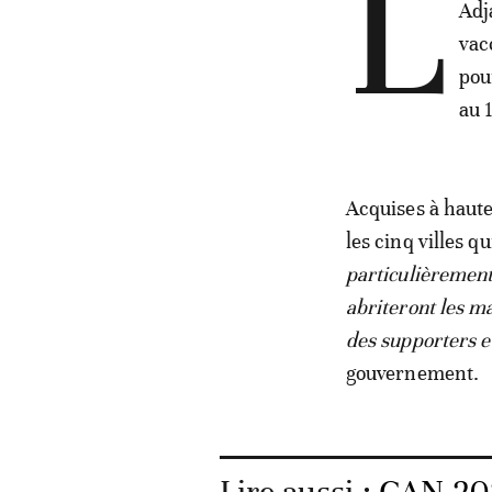
L
Adj
vac
pou
au 
Acquises à haute
les cinq villes q
particulièrement 
abriteront les m
des supporters e
gouvernement.