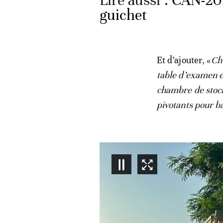
Lire aussi :
CAN-202
guichet
Et d’ajouter, «
Ch
table d’examen e
chambre de stock
pivotants pour b