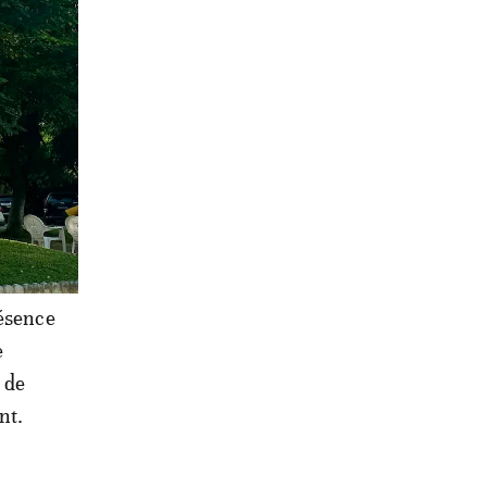
résence
e
 de
nt.