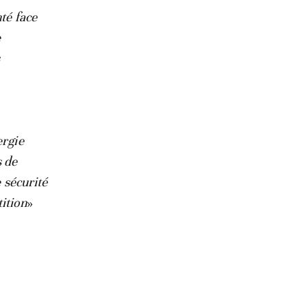
té face
e
s
ergie
s de
e sécurité
ition
»