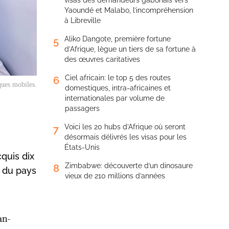
visas des demandeurs gabonais vers
Yaoundé et Malabo, l’incompréhension
à Libreville
Aliko Dangote, première fortune
5
d’Afrique, lègue un tiers de sa fortune à
des œuvres caritatives
Ciel africain: le top 5 des routes
6
ques mobiles.
domestiques, intra-africaines et
internationales par volume de
passagers
Voici les 20 hubs d’Afrique où seront
7
désormais délivrés les visas pour les
États-Unis
quis dix
Zimbabwe: découverte d’un dinosaure
8
n du pays
vieux de 210 millions d’années
an-