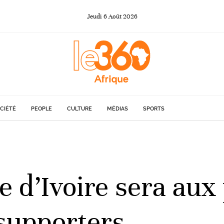
Jeudi
6
Août
2026
CIÉTÉ
PEOPLE
CULTURE
MÉDIAS
SPORTS
e d’Ivoire sera aux 
 supporters