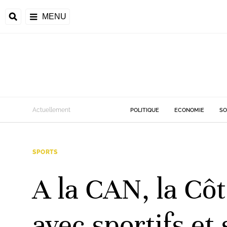
MENU
d
Actuellement
POLITIQUE
ECONOMIE
SO
riale
SPORTS
ntrafricaine
émocratique du
A la CAN, la Côt
u
Príncipe
avec sportifs et