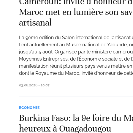
Cameroun: invité d’honneur d
Maroc met en lumière son savo
artisanal
ud
La 9ème édition du Salon international de l’artisan
tient actuellement au Musée national de Yaoundé, où
jusqu’au 5 août. Organisée par le ministère cameroun
Moyennes Entreprises, de l’Économie sociale et de l
manifestation réunit plusieurs pays venus mettre en v
dont le Royaume du Maroc, invité d’honneur de cette
03.08.2026 - 10:07
ECONOMIE
Burkina Faso: la 9e foire du Ma
heureux à Ouagadougou