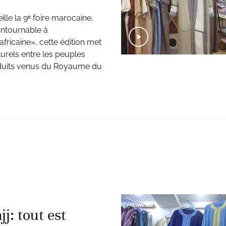
ille la 9ᵉ foire marocaine,
ontournable à
fricaine», cette édition met
turels entre les peuples
 produits venus du Royaume du
j: tout est