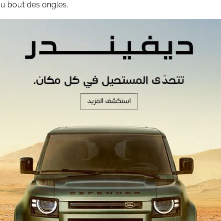
u bout des ongles.
 «brillent
epreneurs nigériens qui
s pays africains. Samira
 produits venus du Maroc