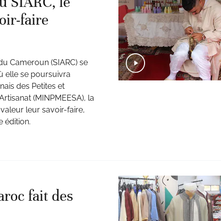
u SIARC, le
ir-faire
at du Cameroun (SIARC) se
 elle se poursuivra
ais des Petites et
’Artisanat (MINPMEESA), la
aleur leur savoir-faire,
 édition.
roc fait des