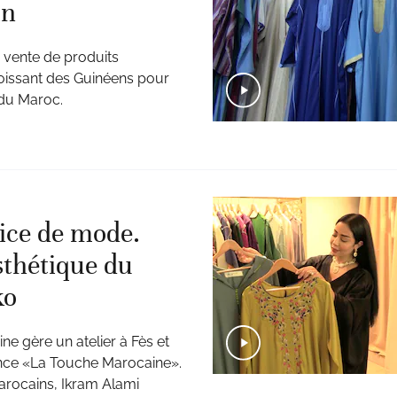
in
 vente de produits
oissant des Guinéens pour
 du Maroc.
ice de mode.
sthétique du
ko
ne gère un atelier à Fès et
nce «La Touche Marocaine».
arocains, Ikram Alami