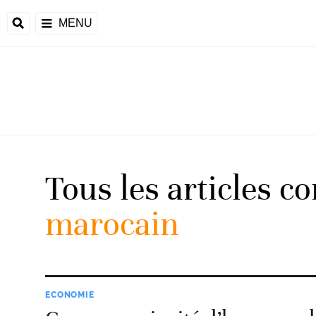
MENU
d
Tous les articles c
riale
marocain
ntrafricaine
émocratique du
u
Príncipe
ECONOMIE