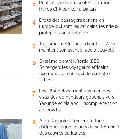
Peut-on vivre avec seulement 1000
3
francs CFA par jour à Dakar?
Droits des passagers aériens en
4
Europe: qui sont les Africains les mieux
protégés par la réforme
Tourisme en Afrique du Nord: le Maroc
5
maintient son avance face à l’Égypte
Système d’entrée/sortie (EES)
6
Schengen: les voyageurs africains
exemptés, et ceux qui doivent être
fichés
Les USA délocalisent l’examen des
7
visas des demandeurs gabonais vers
Yaoundé et Malabo, l’incompréhension
à Libreville
Aliko Dangote, première fortune
8
d’Afrique, lègue un tiers de sa fortune à
des œuvres caritatives