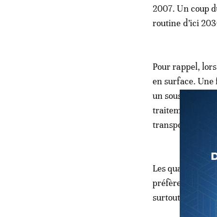
2007. Un coup du
routine d’ici 20
Pour rappel, lors
en surface. Une 
un sous-produit, 
traitement (unit
transport.
Les quantités de
préfèrent torcher
surtout peu ou p