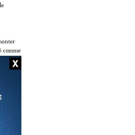
de
emonter
éré comme
res de
e
ondiaux
uses et