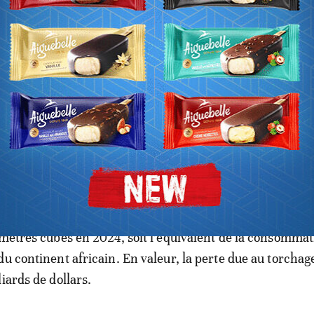
 le Nigeria maintient son rang de
de brut grâce à la lutte contre le
s, le gaz brulé lors de l’extraction du pétrole est impor
 selon
le rapport de la Banque mondiale et son Fonds fidu
 réduction du torchage et du méthane
(Global Flaring an
n trust fund -GFMR), en 2024, le volume de gaz torché 
 mètres cubes en 2024, soit l’équivalent de la consomma
du continent africain. En valeur, la perte due au torchag
iards de dollars.