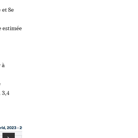
 et 8e
e estimée
 à
e
 3,4