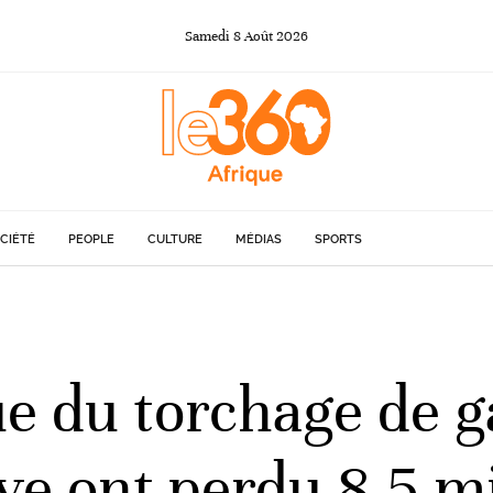
Samedi
8
Août
2026
CIÉTÉ
PEOPLE
CULTURE
MÉDIAS
SPORTS
du torchage de gaz
bye ont perdu 8,5 mi