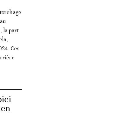
 torchage
 au
, la part
ela,
024. Ces
rrière
ici
 en