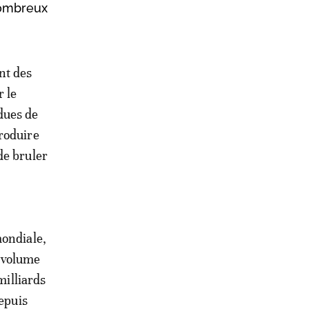
nombreux
nt des
r le
dues de
produire
de bruler
mondiale,
e volume
milliards
depuis