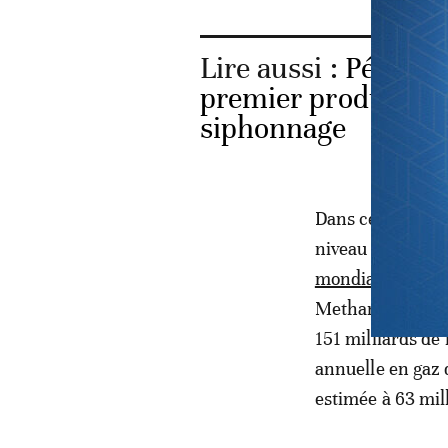
Lire aussi :
Pétrole:
premier producteur 
siphonnage
Dans certains pay
niveau mondial,
mondial pour la
Methane Réductio
151 milliards de
annuelle en gaz 
estimée à 63 mill