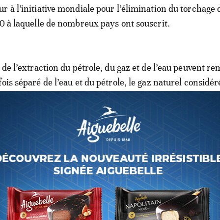
r à l’initiative mondiale pour l’élimination du torchage 
30 à laquelle de nombreux pays ont souscrit.
 de l’extraction du pétrole, du gaz et de l’eau peuvent r
fois séparé de l’eau et du pétrole, le gaz naturel consid
est brûlé sur site par des torchères, faute d’infrastructu
é de liquéfaction, de compression, de purification…) ou d
 gaz étant généralement faibles, les géants pétroliers m
 ce gaz au lieu d’investir dans des infrastructures coûte
as rentables.