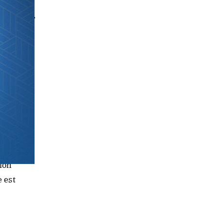
tant. Au
ciaire
d
a atteint
tion
e est