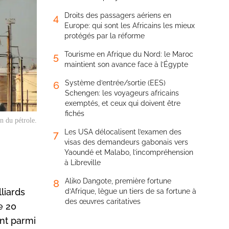
Droits des passagers aériens en
4
Europe: qui sont les Africains les mieux
protégés par la réforme
Tourisme en Afrique du Nord: le Maroc
5
maintient son avance face à l’Égypte
Système d’entrée/sortie (EES)
6
Schengen: les voyageurs africains
exemptés, et ceux qui doivent être
fichés
n du pétrole.
Les USA délocalisent l’examen des
7
visas des demandeurs gabonais vers
Yaoundé et Malabo, l’incompréhension
à Libreville
Aliko Dangote, première fortune
8
liards
d’Afrique, lègue un tiers de sa fortune à
des œuvres caritatives
e 20
ent parmi