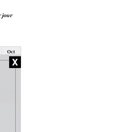
r jour
Oct
1,562
épasse les
mistes
ion de
ole/jour