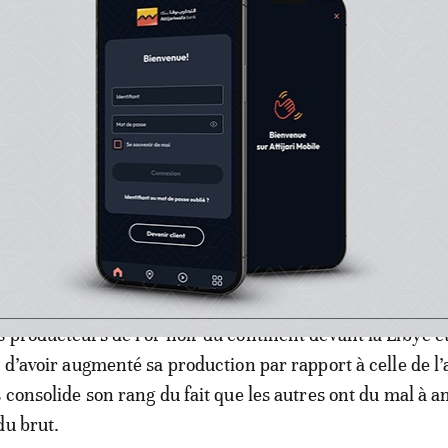
é dans le cadre des accords OPEP+.
données de l’
OPEP
-Organisation des pays exportateurs d
 différentes de celles du NUPRC montre aussi une évolut
oduction nigériane.
mois d’août, septembre et octobre derniers, les productio
sont établies à respectivement 1,249 mb/j, 1,399 mb/j et 1
 production moyenne de 1,205 mb/j en 2022, classant le
 producteurs de l’or noir du continent devant la Libye e
s d’avoir augmenté sa production par rapport à celle de l
s consolide son rang du fait que les autres ont du mal à a
du brut.