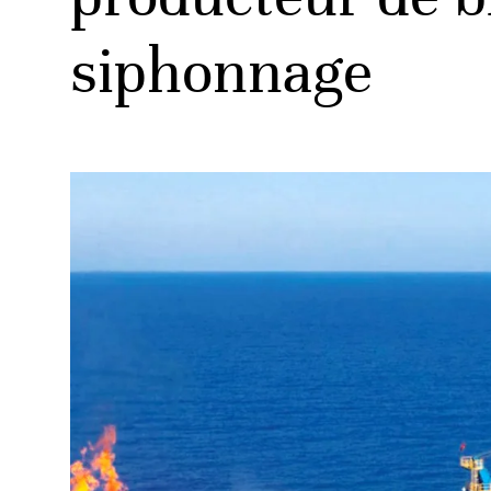
siphonnage
ud