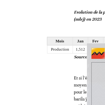
Evolution de la 
(mb/j) en 2023
Mois
Jan
Fev
Production
1,512
1,552
Source: NUPRC
Et si l’évolution
moyennes de ces 
pour le reste de
barils/jour, ou d