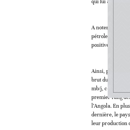
qui lui a été fix
A noter que les 
pétrole-, un peu
positive de la pr
Ainsi, pour les 
brut du pays se 
mb/j, contre une
premier rang des
l’Angola. En plu
dernière, le pay
leur production 