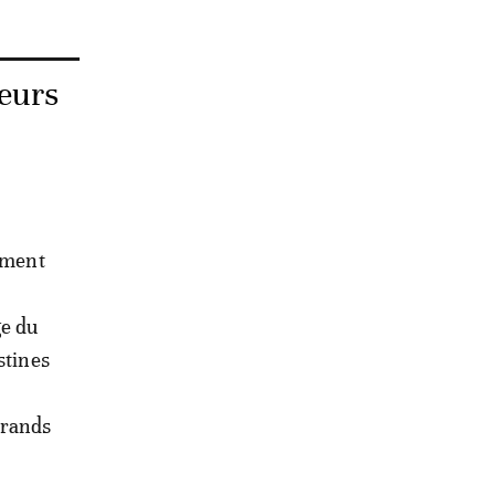
teurs
lement
ge du
stines
 grands