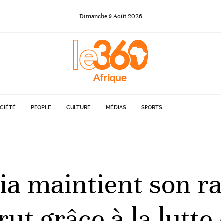
Dimanche
9
Août
2026
CIÉTÉ
PEOPLE
CULTURE
MÉDIAS
SPORTS
ria maintient son 
ut grâce à la lutte 