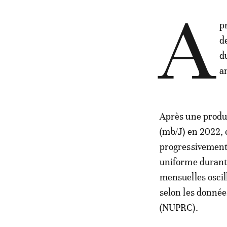
A
p
d
d
a
Après une produc
(mb/J) en 2022, 
progressivement 
uniforme durant 
mensuelles oscil
selon les donnée
(NUPRC).