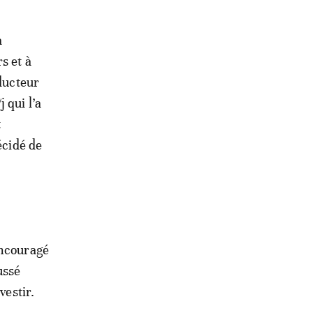
à
s et à
oducteur
 qui l’a
t
écidé de
encouragé
ussé
vestir.