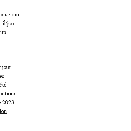
roduction
ril/jour
oup
 jour
er
été
ductions
e 2023,
ion