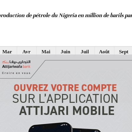
production de pétrole du Nigeria en million de barils pa
Mar
Avr
Mai
Juin
Juil
Août
Sept
1,535
1,252
1,430
1,499
1,303
1,415
1,572
 de la production n’est pas linéaire, on note que celle-ci d
dernières années. Et les autorités nigérianes sont opti
 l’année et espèrent même atteindre la barre des 1,9 mill
u moins atteindre le quota de 1,8 million de barils de pétr