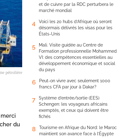
et de cuivre par la RDC perturbera le
marché mondial
Voici les 20 hubs d’Afrique où seront
4
désormais délivrés les visas pour les
États-Unis
Mali. Visite guidée au Centre de
5
Formation professionnelle Mohammed
VI: des compétences essentielles au
développement économique et social
du pays
me pétrolière
Peut-on vivre avec seulement 1000
6
francs CFA par jour à Dakar?
Système d’entrée/sortie (EES)
7
Schengen: les voyageurs africains
exemptés, et ceux qui doivent être
 merci
fichés
ocher du
Tourisme en Afrique du Nord: le Maroc
8
maintient son avance face à l’Égypte