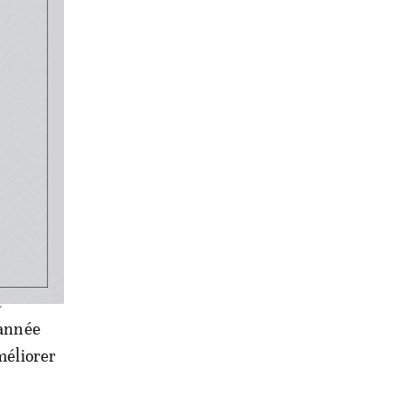
e
ion
ns de
,416
 pays au
t
’année
méliorer