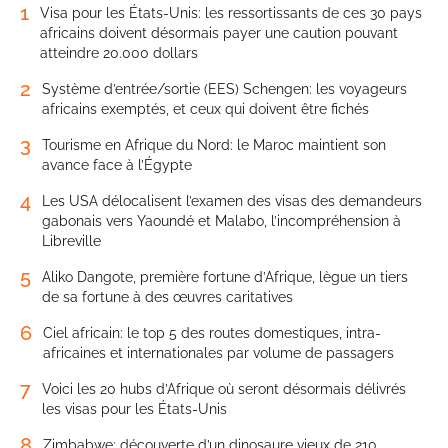
1
Visa pour les États-Unis: les ressortissants de ces 30 pays
africains doivent désormais payer une caution pouvant
atteindre 20.000 dollars
2
Système d’entrée/sortie (EES) Schengen: les voyageurs
africains exemptés, et ceux qui doivent être fichés
3
Tourisme en Afrique du Nord: le Maroc maintient son
avance face à l’Égypte
4
Les USA délocalisent l’examen des visas des demandeurs
gabonais vers Yaoundé et Malabo, l’incompréhension à
Libreville
5
Aliko Dangote, première fortune d’Afrique, lègue un tiers
de sa fortune à des œuvres caritatives
6
Ciel africain: le top 5 des routes domestiques, intra-
africaines et internationales par volume de passagers
7
Voici les 20 hubs d’Afrique où seront désormais délivrés
les visas pour les États-Unis
8
Zimbabwe: découverte d’un dinosaure vieux de 210