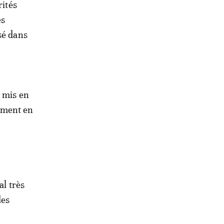
rités
es
sé dans
a mis en
rement en
al très
des