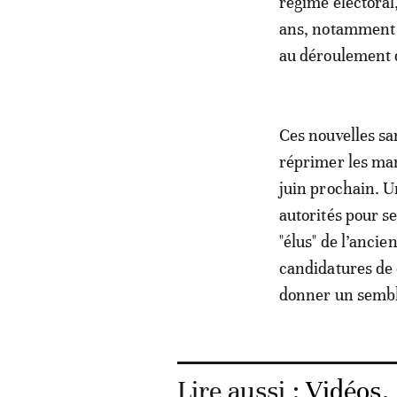
régime électoral
ans, notamment p
au déroulement d
Ces nouvelles sa
réprimer les mani
juin prochain. U
autorités pour s
"élus" de l’ancien
candidatures de c
donner un sembla
Lire aussi :
Vidéos. 