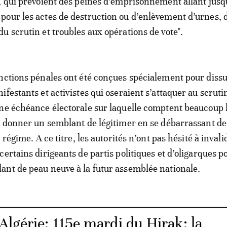
, qui prévoient des peines d’emprisonnement allant jusq
our les actes de destruction ou d’enlèvement d’urnes, d
u scrutin et troubles aux opérations de vote".
nctions pénales ont été conçues spécialement pour dissu
festants et activistes qui oseraient s’attaquer au scruti
ne échéance électorale sur laquelle comptent beaucoup 
e donner un semblant de légitimer en se débarrassant de
 régime. A ce titre, les autorités n’ont pas hésité à invali
ertains dirigeants de partis politiques et d’oligarques p
nt de peau neuve à la futur assemblée nationale.
Algérie: 115e mardi du Hirak: la