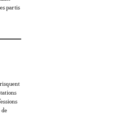
es partis
 risquent
stations
fessions
é de