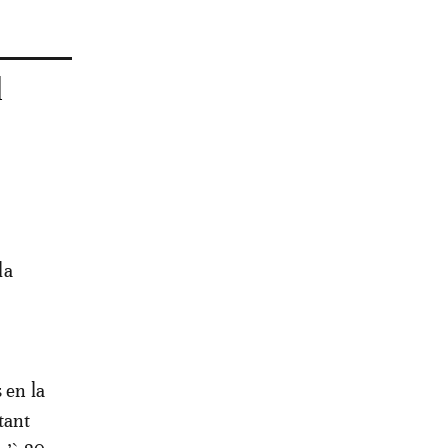
l
la
 en la
tant