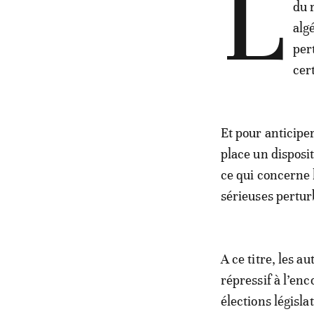
L
du 
alg
per
cer
Et pour anticipe
place un disposit
ce qui concerne l
sérieuses perturb
A ce titre, les a
répressif à l’en
élections législat