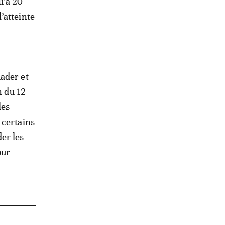
u’à 20
’atteinte
ader et
n du 12
les
 certains
der les
our