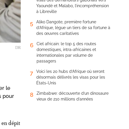
visas des demandeurs gabonais vers
Yaoundé et Malabo, l’incompréhension
à Libreville
Aliko Dangote, première fortune
5
d’Afrique, lègue un tiers de sa fortune à
des œuvres caritatives
Ciel africain: le top 5 des routes
6
DR
domestiques, intra-africaines et
internationales par volume de
passagers
Voici les 20 hubs d’Afrique où seront
7
désormais délivrés les visas pour les
États-Unis
er le
Zimbabwe: découverte d’un dinosaure
8
s pour
vieux de 210 millions d’années
 en dépit