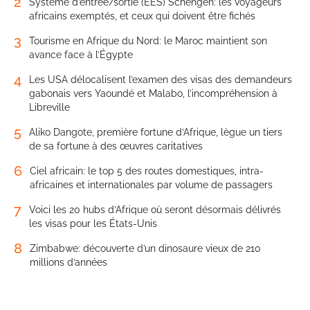
2
Système d’entrée/sortie (EES) Schengen: les voyageurs
africains exemptés, et ceux qui doivent être fichés
3
Tourisme en Afrique du Nord: le Maroc maintient son
avance face à l’Égypte
4
Les USA délocalisent l’examen des visas des demandeurs
gabonais vers Yaoundé et Malabo, l’incompréhension à
Libreville
5
Aliko Dangote, première fortune d’Afrique, lègue un tiers
de sa fortune à des œuvres caritatives
6
Ciel africain: le top 5 des routes domestiques, intra-
africaines et internationales par volume de passagers
7
Voici les 20 hubs d’Afrique où seront désormais délivrés
les visas pour les États-Unis
8
Zimbabwe: découverte d’un dinosaure vieux de 210
millions d’années