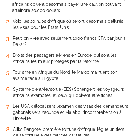
africains doivent désormais payer une caution pouvant
atteindre 20.000 dollars
2
Voici les 20 hubs d’Afrique où seront désormais délivrés
les visas pour les États-Unis
3
Peut-on vivre avec seulement 1000 francs CFA par jour à
Dakar?
4
Droits des passagers aériens en Europe: qui sont les
Africains les mieux protégés par la réforme
5
Tourisme en Afrique du Nord: le Maroc maintient son
avance face à l’Égypte
6
Système d’entrée/sortie (EES) Schengen: les voyageurs
africains exemptés, et ceux qui doivent être fichés
7
Les USA délocalisent l’examen des visas des demandeurs
gabonais vers Yaoundé et Malabo, l’incompréhension à
Libreville
8
Aliko Dangote, première fortune d’Afrique, lègue un tiers
de sa fortune à des œuvres caritatives