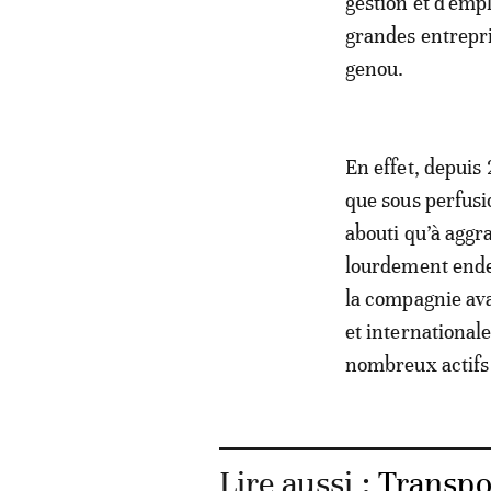
gestion et d'emp
grandes entrepri
genou.
En effet, depuis 
que sous perfusio
abouti qu’à aggra
lourdement ende
la compagnie ava
et internationale
nombreux actifs 
Lire aussi :
Transpor