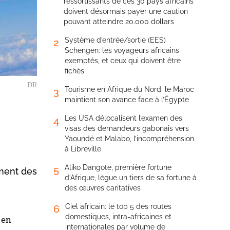
ressortissants de ces 30 pays africains
doivent désormais payer une caution
pouvant atteindre 20.000 dollars
Système d’entrée/sortie (EES)
2
Schengen: les voyageurs africains
exemptés, et ceux qui doivent être
fichés
DR
Tourisme en Afrique du Nord: le Maroc
3
maintient son avance face à l’Égypte
Les USA délocalisent l’examen des
4
visas des demandeurs gabonais vers
Yaoundé et Malabo, l’incompréhension
à Libreville
Aliko Dangote, première fortune
5
ement des
d’Afrique, lègue un tiers de sa fortune à
des œuvres caritatives
Ciel africain: le top 5 des routes
6
domestiques, intra-africaines et
 en
internationales par volume de