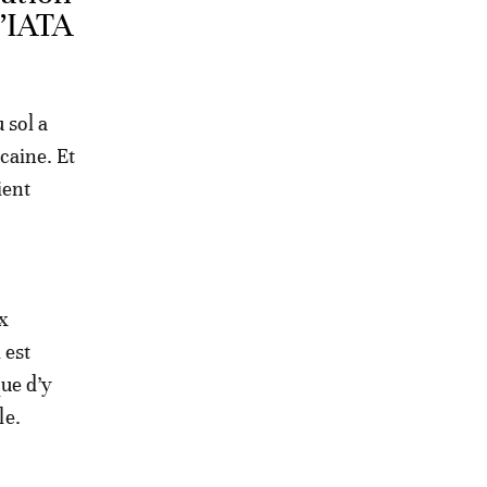
l’IATA
 sol a
icaine. Et
ient
ux
 est
ue d’y
le.