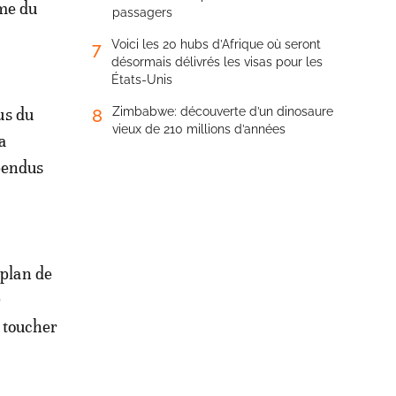
ime du
passagers
Voici les 20 hubs d’Afrique où seront
7
désormais délivrés les visas pour les
États-Unis
us du
Zimbabwe: découverte d’un dinosaure
8
vieux de 210 millions d’années
a
pendus
 plan de
0
t toucher