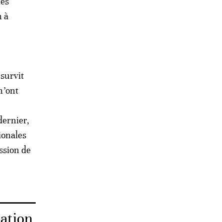
les
n à
 survit
n’ont
dernier,
ionales
ession de
mation