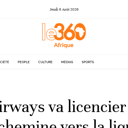
Jeudi
6
Août
2026
CIÉTÉ
PEOPLE
CULTURE
MÉDIAS
SPORTS
irways va licencier
chemine vers la liq