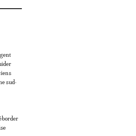
rgent
uider
ciens
ne sud-
déborder
ise