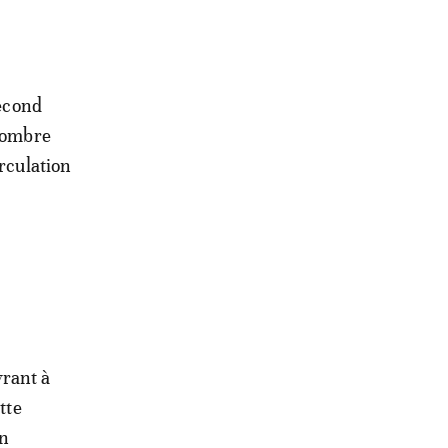
second
 nombre
irculation
vrant à
tte
in