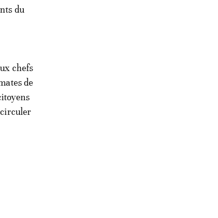
ants du
aux chefs
omates de
 citoyens
 circuler