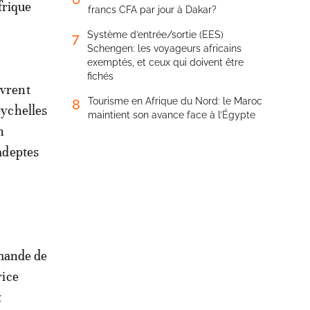
frique
francs CFA par jour à Dakar?
Système d’entrée/sortie (EES)
7
Schengen: les voyageurs africains
exemptés, et ceux qui doivent être
fichés
uvrent
Tourisme en Afrique du Nord: le Maroc
8
eychelles
maintient son avance face à l’Égypte
n
 adeptes
mande de
rice
t