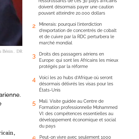
ressortissants de ces 30 pays africains
doivent désormais payer une caution
pouvant atteindre 20.000 dollars
Minerais: pourquoi l’interdiction
2
d’exportation de concentrés de cobalt
et de cuivre par la RDC perturbera le
marché mondial
du Bénin.. DR
Droits des passagers aériens en
3
Europe: qui sont les Africains les mieux
protégés par la réforme
Voici les 20 hubs d’Afrique où seront
4
désormais délivrés les visas pour les
États-Unis
arienne.
Mali. Visite guidée au Centre de
5
e
Formation professionnelle Mohammed
VI: des compétences essentielles au
développement économique et social
du pays
ricain,
Peut-on vivre avec seulement 1000
6