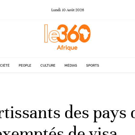
Lundi
10
Août
2026
CIÉTÉ
PEOPLE
CULTURE
MÉDIAS
SPORTS
rtissants des pays 
exemptés de visa