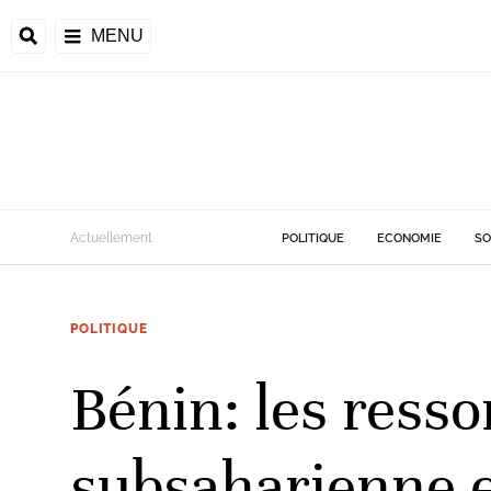
MENU
d
Actuellement
POLITIQUE
ECONOMIE
SO
riale
POLITIQUE
ntrafricaine
émocratique du
Bénin: les resso
u
Príncipe
subsaharienne 