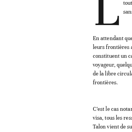
L
tou
san
En attendant que
leurs frontières 
constituent un ca
voyageur, quelque
de la libre circu
frontières.
C’est le cas no
visa, tous les re
Talon vient de s