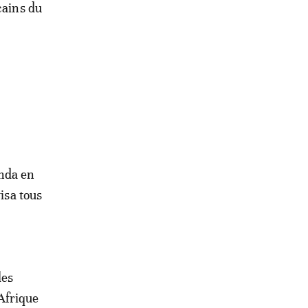
cains du
anda en
isa tous
les
Afrique