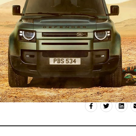
l’Egypte sera le second pays africain à se doter d’une ce
l’Afrique du Sud. Toutefois, d'autres pays du continent o
ntion de miser sur le nucléaire: le Ghana, l’Algérie, le N
er, la Tunisie et le Kenya.
e
, mis à jour le 11/12/2017 à 16h49