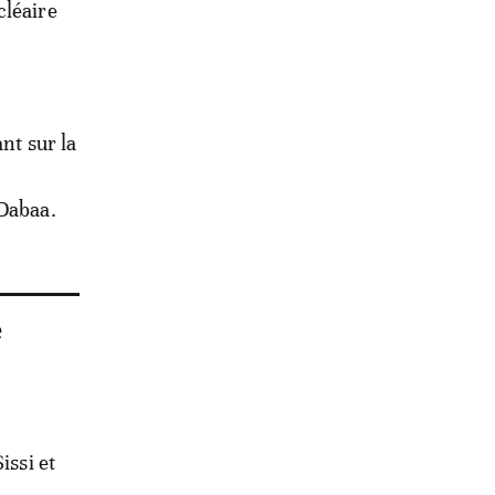
cléaire
nt sur la
 Dabaa.
e
issi et