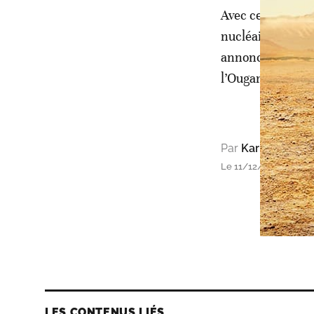
Avec ce contrat, 
nucléaire après 
annoncé leur inte
l’Ouganda, le Nig
Par
Karim Zeidan
Le 11/12/2017 à 16h47
LES CONTENUS LIÉS