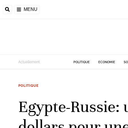
MENU
d
Actuellement
POLITIQUE
ECONOMIE
SO
riale
POLITIQUE
ntrafricaine
émocratique du
Egypte-Russie: 
u
Príncipe
dollars pour une