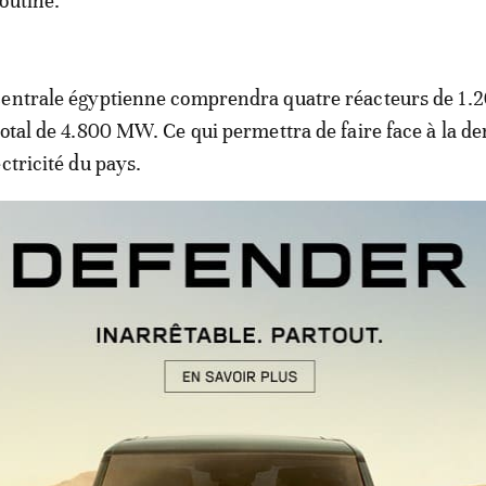
outine.
centrale égyptienne comprendra quatre réacteurs de 1
total de 4.800 MW. Ce qui permettra de faire face à la 
ctricité du pays.
, selon diverses informations, sur un montant de 30 mill
ie apportera une partie du financement sous forme de pr
 une centrale nucléaire en 2025