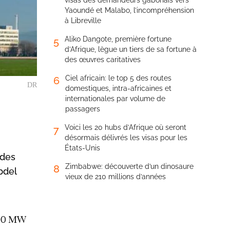
visas des demandeurs gabonais vers
Yaoundé et Malabo, l’incompréhension
à Libreville
Aliko Dangote, première fortune
5
d’Afrique, lègue un tiers de sa fortune à
des œuvres caritatives
Ciel africain: le top 5 des routes
6
DR
domestiques, intra-africaines et
internationales par volume de
passagers
Voici les 20 hubs d’Afrique où seront
7
désormais délivrés les visas pour les
États-Unis
 des
Zimbabwe: découverte d’un dinosaure
8
bdel
vieux de 210 millions d’années
4600 MW