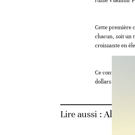
russe Vladimir P
Cette première 
chacun, soit un 
croissante en éle
Ce contrat porte
dollars. La Russ
Lire aussi :
Algérie: