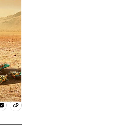
ntrale
nt
igeria,