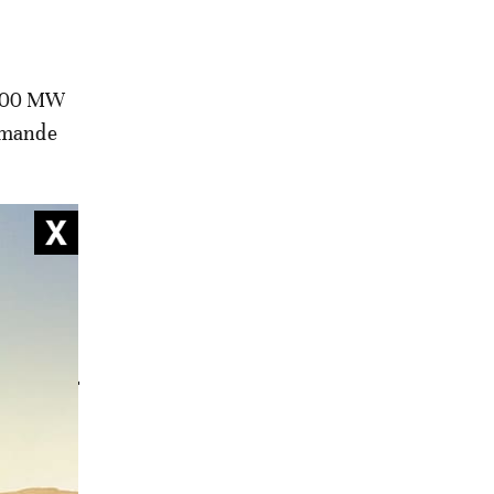
.200 MW
demande
iards de
êts.