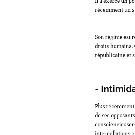
Il a exercé un po
récemment un syn
Son régime est r
droits humains.
républicaine et s
- Intimid
Plus récemment, 
de ses opposants
consciencieuseme
interpellations 