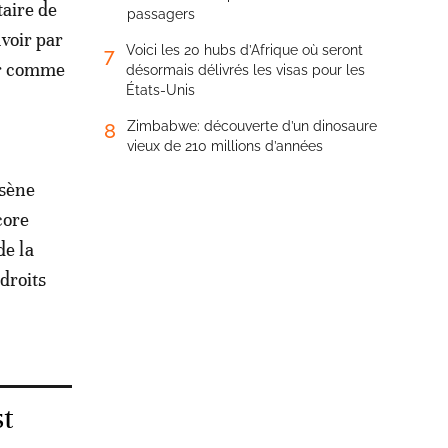
taire de
passagers
voir par
Voici les 20 hubs d’Afrique où seront
7
ter comme
désormais délivrés les visas pour les
États-Unis
Zimbabwe: découverte d’un dinosaure
8
vieux de 210 millions d’années
ssène
core
de la
droits
st