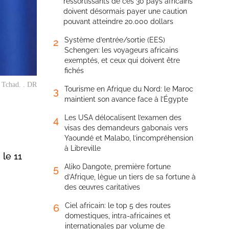
ressortissants de ces 30 pays africains
doivent désormais payer une caution
pouvant atteindre 20.000 dollars
Système d’entrée/sortie (EES)
2
Schengen: les voyageurs africains
exemptés, et ceux qui doivent être
fichés
u Tchad. . DR
Tourisme en Afrique du Nord: le Maroc
3
maintient son avance face à l’Égypte
Les USA délocalisent l’examen des
4
visas des demandeurs gabonais vers
Yaoundé et Malabo, l’incompréhension
à Libreville
 le 11
Aliko Dangote, première fortune
5
d’Afrique, lègue un tiers de sa fortune à
des œuvres caritatives
Ciel africain: le top 5 des routes
6
domestiques, intra-africaines et
internationales par volume de