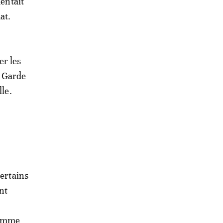
mentait
at.
er les
a Garde
lle.
certains
nt
 comme