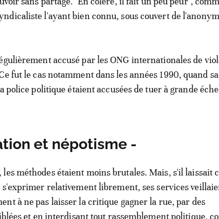
uvoir sans partage. "En colère, il fait un peu peur", com
dicaliste l'ayant bien connu, sous couvert de l'anonym
égulièrement accusé par les ONG internationales de viol
 Ce fut le cas notamment dans les années 1990, quand s
a police politique étaient accusées de tuer à grande éche
ation et népotisme -
les méthodes étaient moins brutales. Mais, s'il laissait 
 s'exprimer relativement librement, ses services veillaie
nt à ne pas laisser la critique gagner la rue, par des
ciblées et en interdisant tout rassemblement politique,