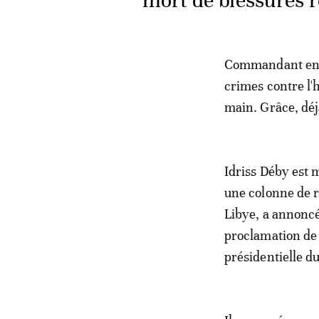
mort de blessures r
Commandant en c
crimes contre l'
main. Grâce, déj
Idriss Déby est 
une colonne de r
Libye, a annoncé
proclamation de 
présidentielle du