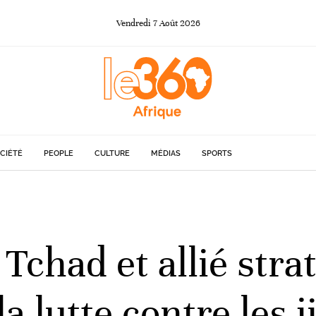
Vendredi
7
Août
2026
CIÉTÉ
PEOPLE
CULTURE
MÉDIAS
SPORTS
Tchad et allié stra
a lutte contre les j