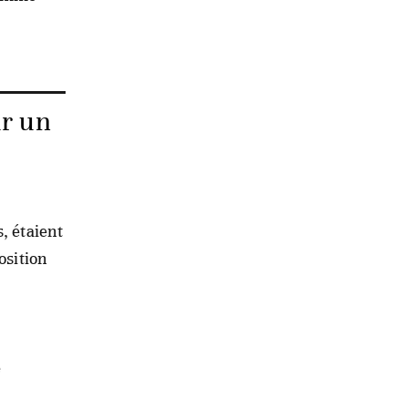
ur un
, étaient
osition
e