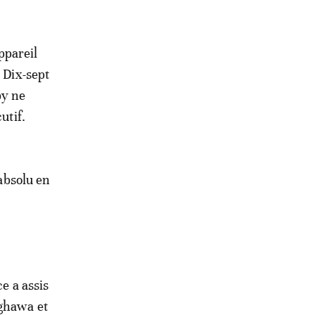
appareil
 Dix-sept
by ne
utif.
 absolu en
e a assis
aghawa et