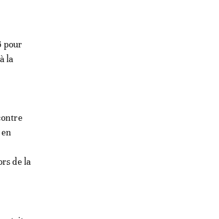
6 pour
à la
contre
 en
rs de la