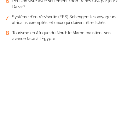
6
Peut-on vivre avec seulement 1000 francs CFA par jour à
Dakar?
7
Système d’entrée/sortie (EES) Schengen: les voyageurs
africains exemptés, et ceux qui doivent être fichés
8
Tourisme en Afrique du Nord: le Maroc maintient son
avance face à l’Égypte