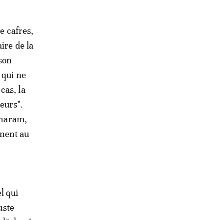
e cafres,
ire de la
 son
 qui ne
cas, la
eurs".
 haram,
nnent au
l qui
uste