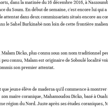
 morts, dans la matinée du 16 décembre 2016, à Nassoum
nce du Soum. En début de semaine, c'est encore lui qui 
e attentat dans deux commissariats situés encore au c
s le Sahel Burkinabè non loin de cette frontière malien
m Malam Dicko, plus connu sous son nom traditionnel pe
 peu connu, Malam est originaire de Soboulé localité voi
 commis son premier attentat.
nt que jeune élève de madersa qu'il commence à montrer
on son maîre coranique, Mahamoudou Dicko, basé à Ouah
ême région du Nord. Juste après ses études coraniques,