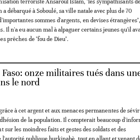
isation terroriste Ansaroul Islam, "les sympathisants de 
 a débarqué à Soboulé, sa ville natale avec plus de 70
d'importantes sommes d'argents, en devises étrangères",
. Il n'a eu aucun mal à alpaguer certains jeunes qu'il ava
es prêches de "fou de Dieu".
 Faso: onze militaires tués dans un
ans le nord
grâce à cet argent et aux menaces permanentes de sévir 
adhésion de la population. Il compterait beaucoup d'info
t sur les moindres faits et gestes des soldats et des
l'autorité publique burkinabè, tout en allant et venant d