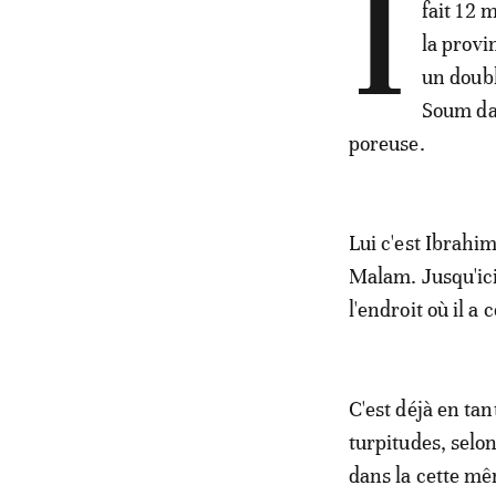
I
fait 12
la provi
un doubl
Soum dan
poreuse.
Lui c'est Ibrahi
Malam. Jusqu'ici
l'endroit où il a
C'est déjà en ta
turpitudes, sel
dans la cette m