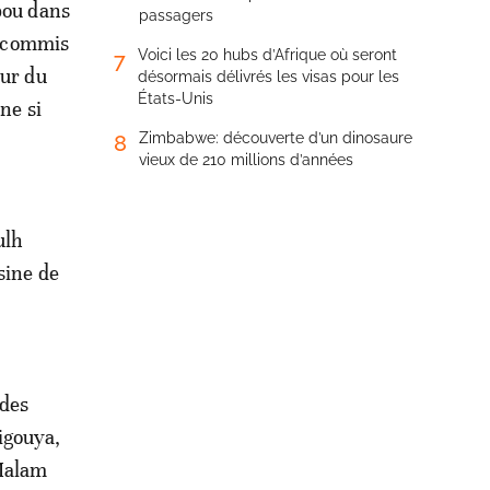
bou dans
passagers
a commis
Voici les 20 hubs d’Afrique où seront
7
œur du
désormais délivrés les visas pour les
États-Unis
ne si
Zimbabwe: découverte d’un dinosaure
8
vieux de 210 millions d’années
ulh
sine de
 des
igouya,
 Malam