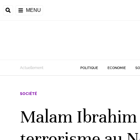
MENU
d
Actuellement
POLITIQUE
ECONOMIE
SO
riale
SOCIÉTÉ
ntrafricaine
émocratique du
Malam Ibrahim D
u
Príncipe
terrorisme au N