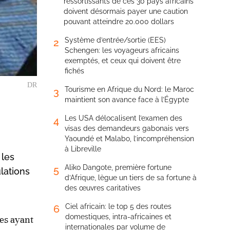
ressortissants de ces 30 pays africains
doivent désormais payer une caution
pouvant atteindre 20.000 dollars
Système d’entrée/sortie (EES)
2
Schengen: les voyageurs africains
exemptés, et ceux qui doivent être
fichés
DR
Tourisme en Afrique du Nord: le Maroc
3
maintient son avance face à l’Égypte
Les USA délocalisent l’examen des
4
visas des demandeurs gabonais vers
Yaoundé et Malabo, l’incompréhension
à Libreville
 les
Aliko Dangote, première fortune
5
lations
d’Afrique, lègue un tiers de sa fortune à
des œuvres caritatives
Ciel africain: le top 5 des routes
6
domestiques, intra-africaines et
ues ayant
internationales par volume de