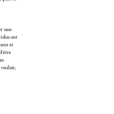
er une
vidus ont
ment et
d'être
am
vouloir,