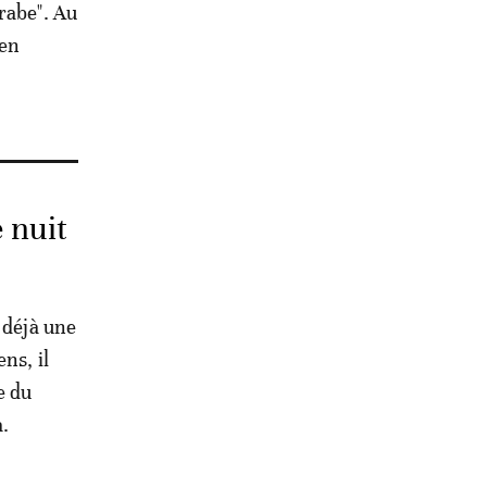
rabe". Au
 en
 nuit
 déjà une
ns, il
e du
a.