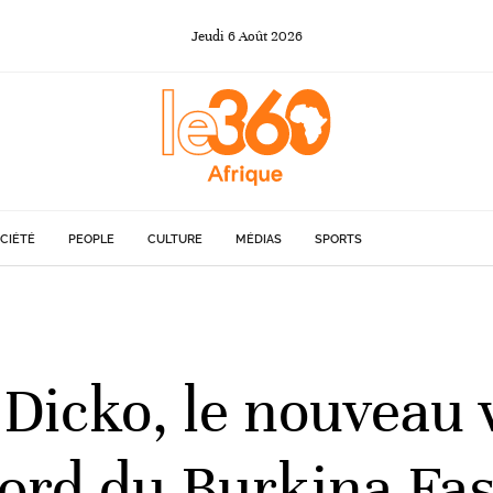
Jeudi
6
Août
2026
CIÉTÉ
PEOPLE
CULTURE
MÉDIAS
SPORTS
icko, le nouveau 
ord du Burkina Fa