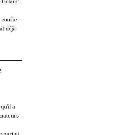
l'islam".
 confie
it déjà
e
qu'il a
rmateurs
e part et