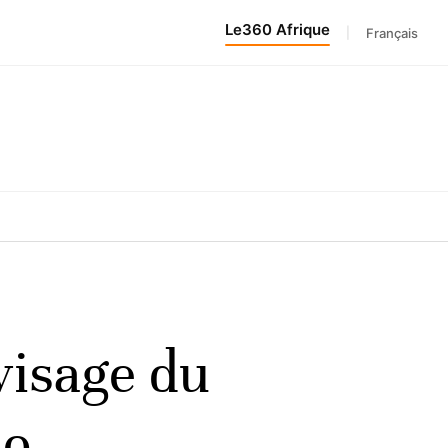
Le360 Afrique
|
Français
visage du
so