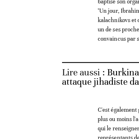
baptisé son organ
"Un jour, Ibrahim
kalachnikovs et 
un de ses proches
convaincus par s
Lire aussi :
Burkina
attaque jihadiste d
C'est également 
plus ou moins l'
qui le renseignen
représentants de 