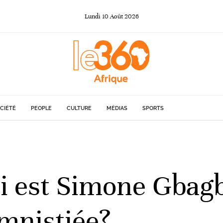
Lundi
10
Août
2026
CIÉTÉ
PEOPLE
CULTURE
MÉDIAS
SPORTS
ui est Simone Gbag
amnistiée?