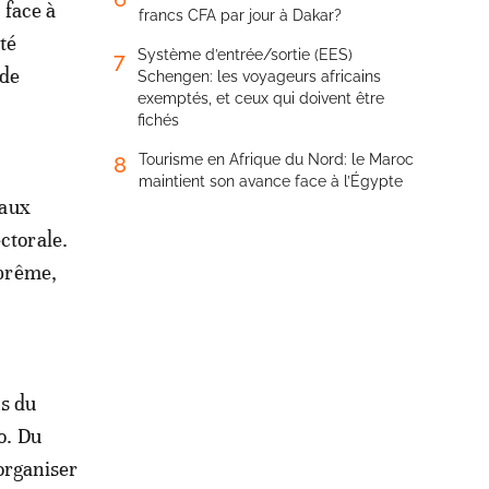
 face à
francs CFA par jour à Dakar?
té
Système d’entrée/sortie (EES)
7
 de
Schengen: les voyageurs africains
exemptés, et ceux qui doivent être
fichés
Tourisme en Afrique du Nord: le Maroc
8
maintient son avance face à l’Égypte
 aux
ctorale.
uprême,
ns du
o. Du
'organiser