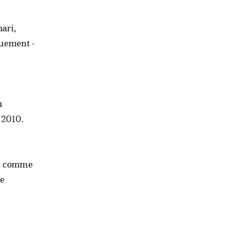
ari,
quement -
u
 2010.
", comme
le