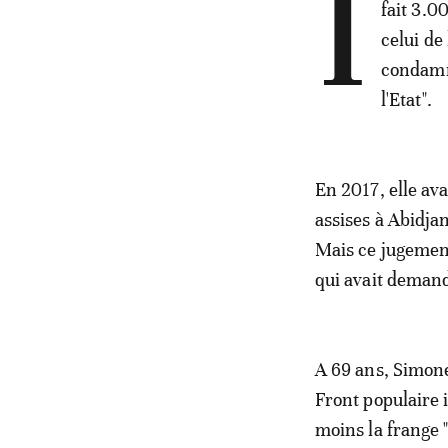
I
fait 3.0
celui de
condamné
l'Etat".
En 2017, elle ava
assises à Abidja
Mais ce jugement 
qui avait demand
A 69 ans, Simone
Front populaire 
moins la frange "