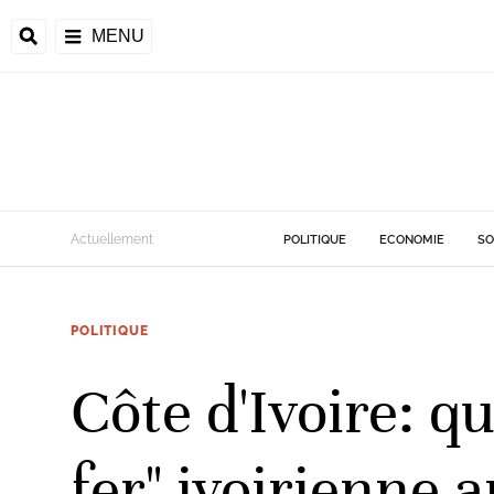
MENU
d
Actuellement
POLITIQUE
ECONOMIE
SO
riale
POLITIQUE
ntrafricaine
émocratique du
Côte d'Ivoire: q
u
Príncipe
fer" ivoirienne 