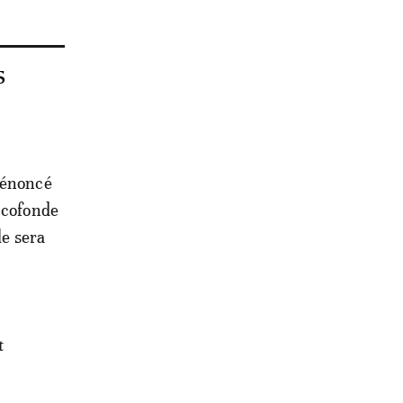
s
 dénoncé
e cofonde
le sera
t