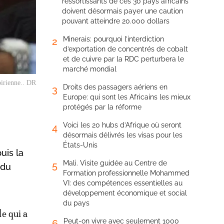
ressortissants de ces 30 pays africains
doivent désormais payer une caution
pouvant atteindre 20.000 dollars
Minerais: pourquoi l’interdiction
2
d’exportation de concentrés de cobalt
et de cuivre par la RDC perturbera le
marché mondial
irienne.. DR
Droits des passagers aériens en
3
Europe: qui sont les Africains les mieux
protégés par la réforme
Voici les 20 hubs d’Afrique où seront
4
désormais délivrés les visas pour les
États-Unis
uis la
Mali. Visite guidée au Centre de
5
 du
Formation professionnelle Mohammed
VI: des compétences essentielles au
développement économique et social
du pays
le qui a
Peut-on vivre avec seulement 1000
6