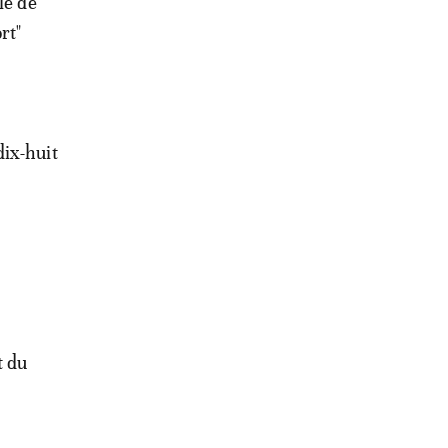
le de
rt"
dix-huit
t du