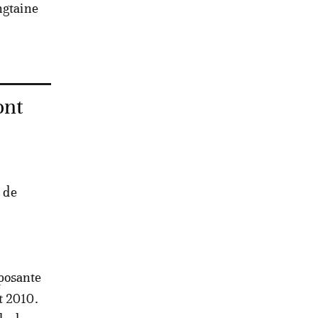
ngtaine
ont
e de
posante
t 2010.