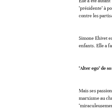
Elle a été autan
"présidente" à po
contre les partis
Simone Ehivet es
enfants. Elle a fa
"Alter ego" de s
Mais ses passion
marxisme au chr
"miraculeusement