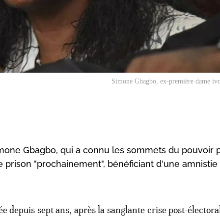
Simone Gbagbo, ex-première dame ivo
imone Gbagbo, qui a connu les sommets du pouvoir p
de prison "prochainement", bénéficiant d'une amnistie
e depuis sept ans, après la sanglante crise post-électora