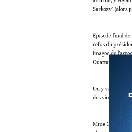
affirmé, y voyan
Sarkozy" (alors p
Episode final de 
refus du préside
images de l'arre
Ouattara avaient
On y voyait Sim
des violences fa
Mme Gbagbo avait