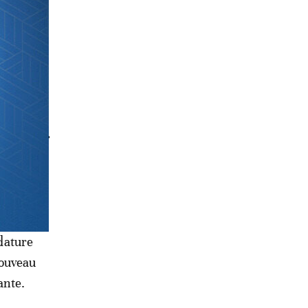
 sureté
nnes.
 a estimé
idature
nouveau
ante.