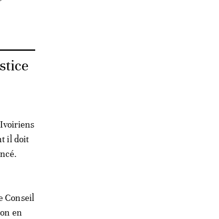
stice
 Ivoiriens
 il doit
ancé.
e Conseil
ion en