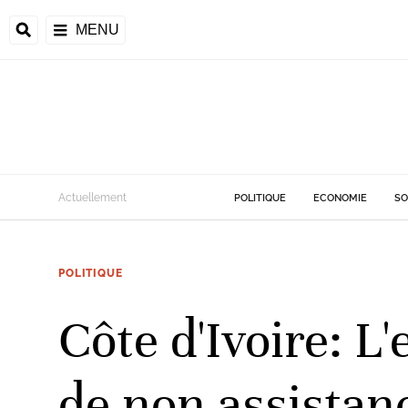
MENU
d
Actuellement
POLITIQUE
ECONOMIE
SO
riale
POLITIQUE
ntrafricaine
émocratique du
Côte d'Ivoire: 
u
Príncipe
de non assistan