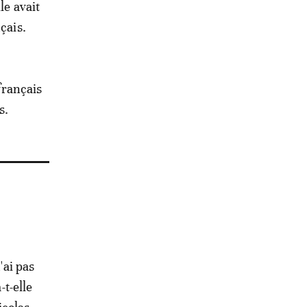
le avait
çais.
 français
s.
'ai pas
-t-elle