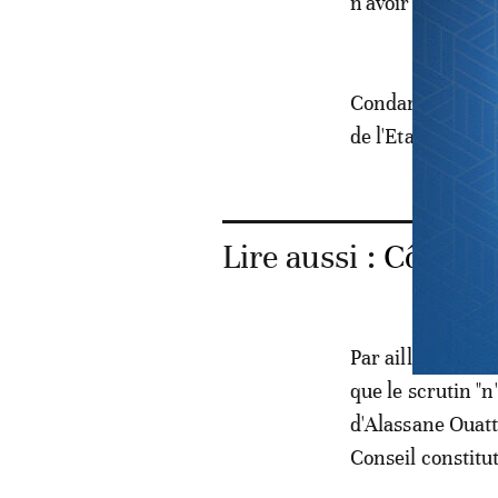
n'avoir rien fait 
Condamnée par la
de l'Etat, elle a
Lire aussi :
Côte d'I
Par ailleurs, év
que le scrutin "n
d'Alassane Ouat
Conseil constitu