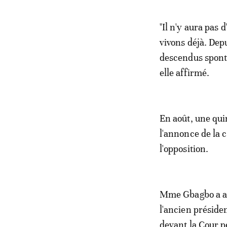
"Il n'y aura pas 
vivons déjà. Dep
descendus spontan
elle affirmé.
En août, une qui
l'annonce de la c
l'opposition.
Mme Gbagbo a aus
l'ancien préside
devant la Cour p