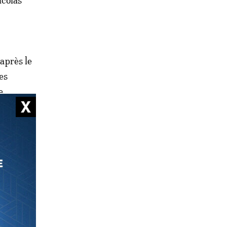
icolas
 après le
es
e
montrent
e de