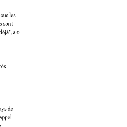
nous les
s sont
éjà", a-t-
rès
ays de
 appel
e