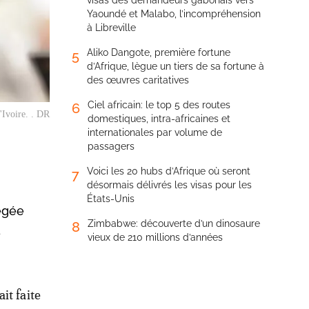
visas des demandeurs gabonais vers
Yaoundé et Malabo, l’incompréhension
à Libreville
Aliko Dangote, première fortune
5
d’Afrique, lègue un tiers de sa fortune à
des œuvres caritatives
Ciel africain: le top 5 des routes
6
Ivoire. . DR
domestiques, intra-africaines et
internationales par volume de
passagers
Voici les 20 hubs d’Afrique où seront
7
désormais délivrés les visas pour les
États-Unis
égée
Zimbabwe: découverte d’un dinosaure
8
a
vieux de 210 millions d’années
it faite