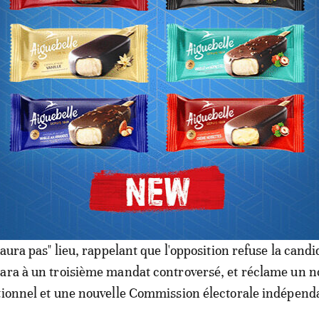
pour la protéger.
 justice ivoirienne à 20 ans de prison pour atteinte à la
 bénéficie d'une amnistie en 2018, à l'instar de 800 perso
voire: Simone Gbagbo est libre
oquant la présidentielle du 31 octobre 2020, Mme Gbagbo
'aura pas" lieu, rappelant que l'opposition refuse la cand
tara à un troisième mandat controversé, et réclame un 
tionnel et une nouvelle Commission électorale indépend