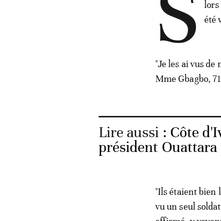
S
lors
été 
"Je les ai vus de
Mme Gbagbo, 71 a
Lire aussi :
Côte d'
président Ouattara
"Ils étaient bien
vu un seul soldat