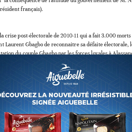
t "la conséquence de l'attitude du gouvernement de M. N
résident français).
la crise post-électorale de 2010-11 qui a fait 3.000 morts
nt Laurent Gbagbo de reconnaitre sa défaite électorale, l
station du couple Gbagbo par les forces loyales à Alassan
 fait le tour du monde en 2011.
one Gbagbo bousculée par des soldats. D'autres images 
ites à Michel Gbagbo, le fils de M. Gbagbo.
 déjà, lors d'un de ses procès, accusé l'armée français