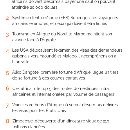
africains doivent désormais payer une caution pouvant
atteindre 20.000 dollars
2
Système d’entrée/sortie (EES) Schengen: les voyageurs
africains exemptés, et ceux qui doivent être fichés
3
Tourisme en Afrique du Nord: le Maroc maintient son
avance face à l’Égypte
4
Les USA délocalisent l’examen des visas des demandeurs
gabonais vers Yaoundé et Malabo, l’incompréhension à
Libreville
5
Aliko Dangote, première fortune d’Afrique, lègue un tiers
de sa fortune à des œuvres caritatives
6
Ciel africain: le top 5 des routes domestiques, intra-
africaines et internationales par volume de passagers
7
Voici les 20 hubs d’Afrique où seront désormais délivrés
les visas pour les États-Unis
8
Zimbabwe: découverte d’un dinosaure vieux de 210
millions d’années