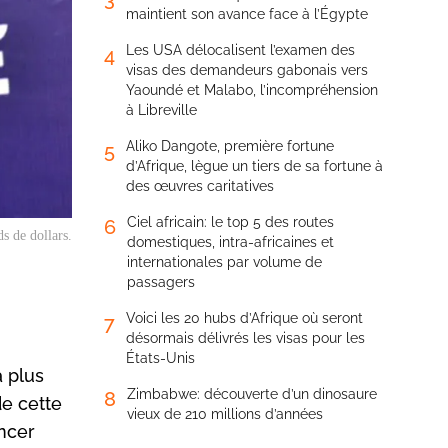
maintient son avance face à l’Égypte
Les USA délocalisent l’examen des
4
visas des demandeurs gabonais vers
Yaoundé et Malabo, l’incompréhension
à Libreville
Aliko Dangote, première fortune
5
d’Afrique, lègue un tiers de sa fortune à
des œuvres caritatives
Ciel africain: le top 5 des routes
6
s de dollars.
domestiques, intra-africaines et
internationales par volume de
passagers
Voici les 20 hubs d’Afrique où seront
7
désormais délivrés les visas pour les
États-Unis
a plus
Zimbabwe: découverte d’un dinosaure
8
de cette
vieux de 210 millions d’années
ancer