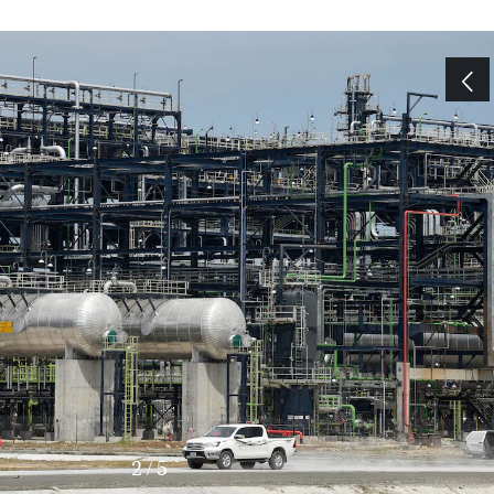
3
/
5