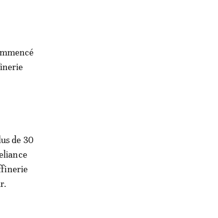
 commencé
inerie
lus de 30
eliance
ffinerie
r.