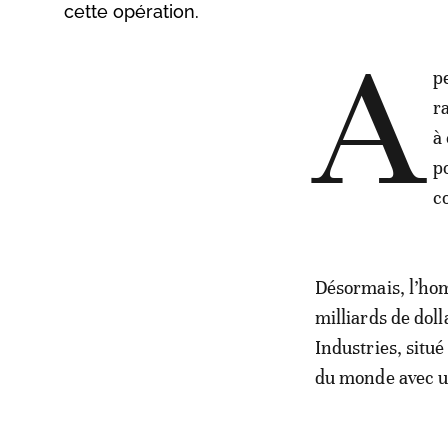
cette opération.
A
p
r
à
p
c
Désormais, l’hom
milliards de dol
Industries, situé
du monde avec un