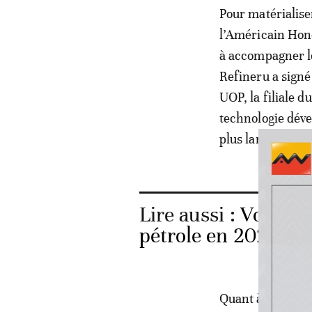
Pour matérialise
l’Américain Hone
à accompagner le
Refineru a signé
UOP, la filiale d
technologie dév
plus large de br
Lire aussi :
Voici le
pétrole en 2025
Quant à l’Indien 