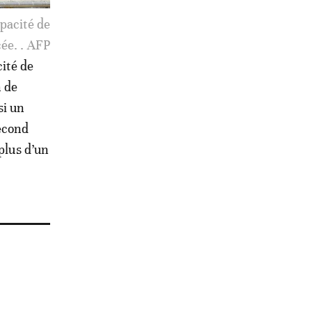
4 million
 du monde.
cité de
n de
si un
second
plus d’un