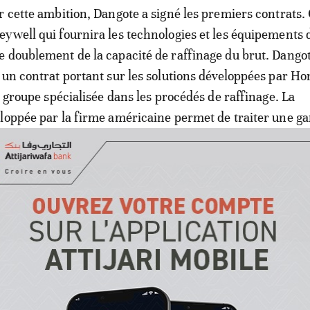
r cette ambition, Dangote a signé les premiers contrats. 
ywell qui fournira les technologies et les équipements 
 doublement de la capacité de raffinage du brut. Dango
 un contrat portant sur les solutions développées par H
u groupe spécialisée dans les procédés de raffinage. La
eloppée par la firme américaine permet de traiter une 
uts, d’améliorer les rendements et d’augmenter les débits
s 7 principaux producteurs africain
Engineers India Ltd (EIL), spécialiste de l’ingénierie et l