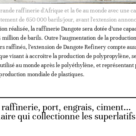
, Dangote Refinery aura une capacité de traitement de 1,
de barils par jour, devenant la plus grande raffinerie
ion réalisée, la raffinerie Dangote sera dotée d’une capa
4 million de barils. Outre l’augmentation de la productio
ers raffinés, l’extension de Dangote Refinery compte aus
que visant à accroître la production de polypropylène, 
s utilisé au monde après le polyéthylène, et représentant 
production mondiale de plastiques.
 raffinerie, port, engrais, ciment...
aire qui collectionne les superlatifs