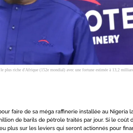
e plus riche d'Afrique (152e mondial) avec une fortune estimée à 13,2 milliard
ur faire de sa méga raffinerie installée au Nigeria l
ion de barils de pétrole traités par jour. Si le coût 
eu plus sur les leviers qui seront actionnés pour fin