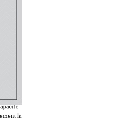
 de 350
s
onde
ires et
re les
capacité
lement la