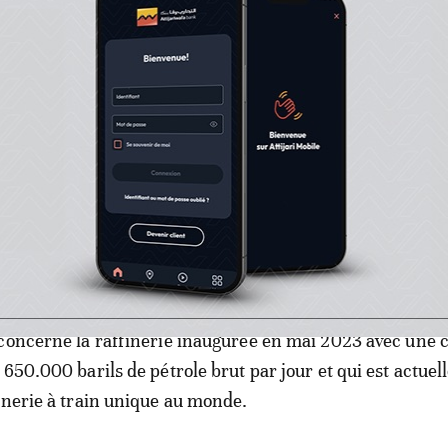
rands projets énergétiques, il a bénéficié d’un contrat
ars pour prendre en charge la supervision et la gestion de
nierie, d’approvisionnement et de construction de la sec
ppement du complexe.
es partenaires réputés, Dangote s’appuie sur des partena
me de tenir les délais et éviter les surcoûts et d’atteind
uhaitées.
concerne la raffinerie inaugurée en mai 2023 avec une 
 650.000 barils de pétrole brut par jour et qui est actuel
inerie à train unique au monde.