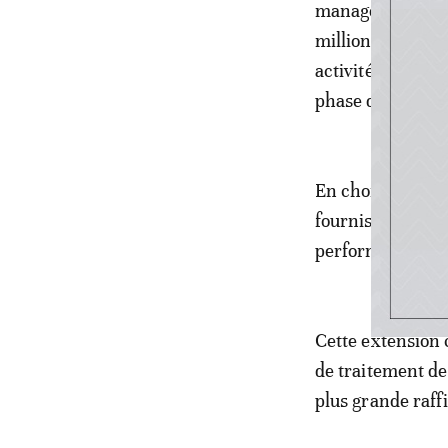
management des g
millions de doll
activités d’ingé
phase de dévelo
En choisissant d
fournisseurs à mê
performances so
Cette extension 
de traitement de
plus grande raff