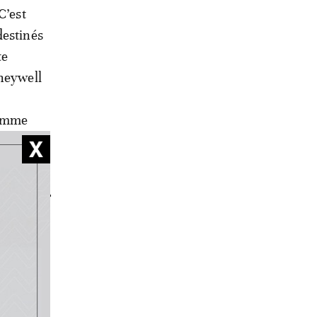
C’est
destinés
te
oneywell
gamme
.
s de
e