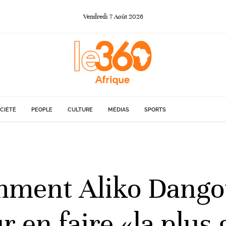
Vendredi
7
Août
2026
CIÉTÉ
PEOPLE
CULTURE
MÉDIAS
SPORTS
mment Aliko Dango
ur en faire «la plus