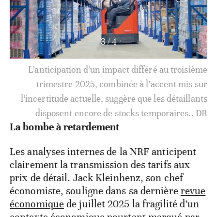
4
/
4
De nombreux vêtements approuvés par Walmart,
K-Mart, Levy, Wrangler et d’autres. sont produits à
Madagascar, au Lesotho, au Kenya et d’autres pays
africains.. DR.
La bombe à retardement
Les analyses internes de la NRF anticipent
clairement la transmission des tarifs aux
prix de détail. Jack Kleinhenz, son chef
économiste, souligne dans sa dernière
revue
économique
de juillet 2025 la fragilité d’un
contexte économique pourtant marqué par